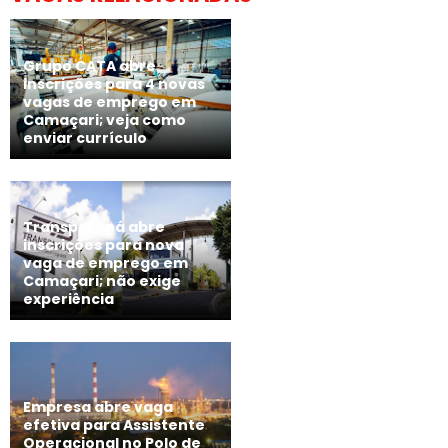
Grupo CATA abre
inscrições para 4 novas
vagas de emprego em
Camaçari; veja como
enviar currículo
Transparaná abre
inscrições para nova
vaga de emprego em
Camaçari; não exige
experiência
Empresa abre vaga
efetiva para Assistente
Operacional no Polo de