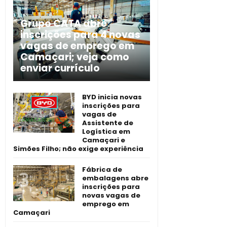
Grupo CATA abre
inscrições para 4 novas
vagas de emprego em
Camaçari; veja como
enviar currículo
BYD inicia novas
inscrições para
vagas de
Assistente de
Logística em
Camaçari e
Simões Filho; não exige experiência
Fábrica de
embalagens abre
inscrições para
novas vagas de
emprego em
Camaçari