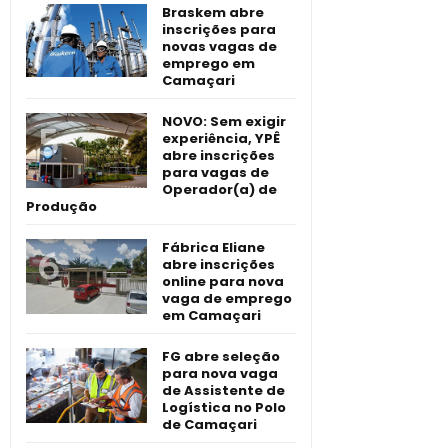
Braskem abre
inscrições para
novas vagas de
emprego em
Camaçari
NOVO: Sem exigir
experiência, YPÊ
abre inscrições
para vagas de
Operador(a) de
Produção
Fábrica Eliane
abre inscrições
online para nova
vaga de emprego
em Camaçari
FG abre seleção
para nova vaga
de Assistente de
Logística no Polo
de Camaçari