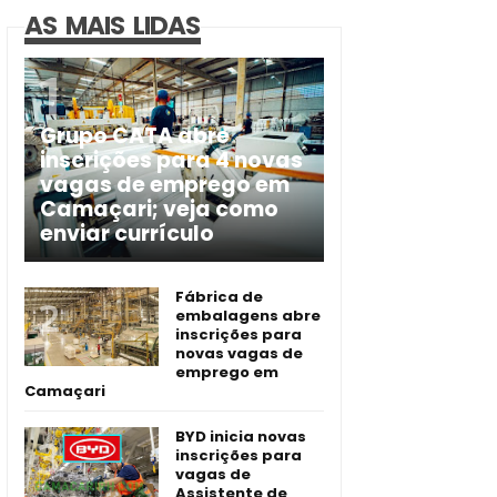
AS MAIS LIDAS
Grupo CATA abre
inscrições para 4 novas
vagas de emprego em
Camaçari; veja como
enviar currículo
Fábrica de
embalagens abre
inscrições para
novas vagas de
emprego em
Camaçari
BYD inicia novas
inscrições para
vagas de
Assistente de