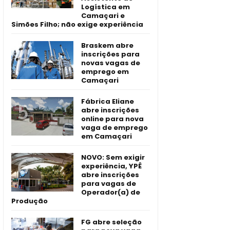
Logística em
Camaçari e
Simões Filho; não exige experiência
Braskem abre
inscrições para
novas vagas de
emprego em
Camaçari
Fábrica Eliane
abre inscrições
online para nova
vaga de emprego
em Camaçari
NOVO: Sem exigir
experiência, YPÊ
abre inscrições
para vagas de
Operador(a) de
Produção
FG abre seleção