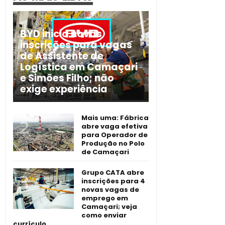
BYD inicia novas
inscrições para vagas
de Assistente de
Logística em Camaçari
e Simões Filho; não
exige experiência
Mais uma: Fábrica
abre vaga efetiva
para Operador de
Produção no Polo
de Camaçari
Grupo CATA abre
inscrições para 4
novas vagas de
emprego em
Camaçari; veja
como enviar
currículo