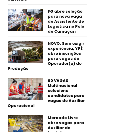
FG abre seleção
para nova vaga
de Assistente de
Logística no Polo
de Camaçari
NOVO: Sem exigir
experiência, YPÊ
abre inscrições
para vagas de
Operador(a) de
Produção
90 VAGAS:
Multinacional
seleciona
candidatos para
vagas de Auxiliar
Operacional
Mercado Livre
abre vagas para
Auxiliar de