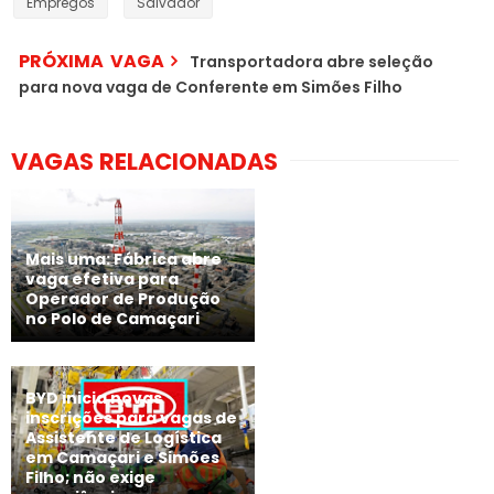
Empregos
Salvador
PRÓXIMA VAGA
Transportadora abre seleção
para nova vaga de Conferente em Simões Filho
VAGAS RELACIONADAS
Mais uma: Fábrica abre
vaga efetiva para
Operador de Produção
no Polo de Camaçari
BYD inicia novas
inscrições para vagas de
Assistente de Logística
em Camaçari e Simões
Filho; não exige