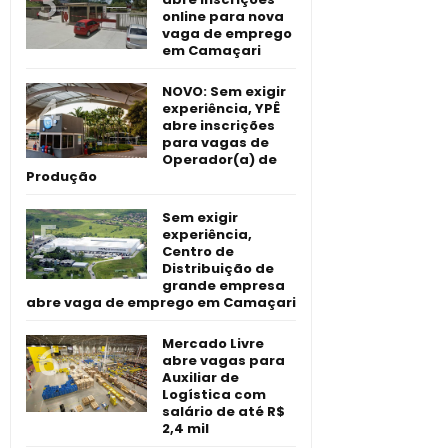
online para nova
vaga de emprego
em Camaçari
NOVO: Sem exigir
experiência, YPÊ
abre inscrições
para vagas de
Operador(a) de
Produção
Sem exigir
experiência,
Centro de
Distribuição de
grande empresa
abre vaga de emprego em Camaçari
Mercado Livre
abre vagas para
Auxiliar de
Logística com
salário de até R$
2,4 mil