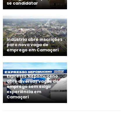
se candidatar
Indústria abre inscrições
para nova vaga de
emprego em Camaçari
Expresso Nepomuceno
abre diversas vagas de
emprego sem exigir
experiência em
Camaçari