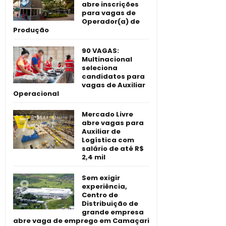
abre inscrições
para vagas de
Operador(a) de
Produção
90 VAGAS:
Multinacional
seleciona
candidatos para
vagas de Auxiliar
Operacional
Mercado Livre
abre vagas para
Auxiliar de
Logística com
salário de até R$
2,4 mil
Sem exigir
experiência,
Centro de
Distribuição de
grande empresa
abre vaga de emprego em Camaçari