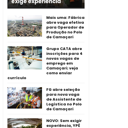
exige experiência
Mais uma: Fábrica
abre vaga efetiva
para Operador de
Produção no Polo
de Camaçari
Grupo CATA abre
inscrições para 4
novas vagas de
emprego em
Camaçari; veja
como enviar
currículo
FG abre seleção
para nova vaga
de Assistente de
Logística no Polo
de Camaçari
NOVO: Sem exigir
experiência, YPÊ