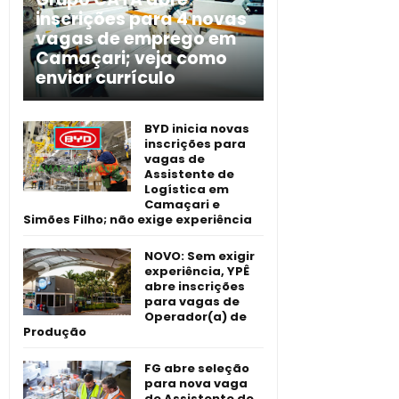
inscrições para 4 novas
vagas de emprego em
Camaçari; veja como
enviar currículo
BYD inicia novas
inscrições para
vagas de
Assistente de
Logística em
Camaçari e
Simões Filho; não exige experiência
NOVO: Sem exigir
experiência, YPÊ
abre inscrições
para vagas de
Operador(a) de
Produção
FG abre seleção
para nova vaga
de Assistente de