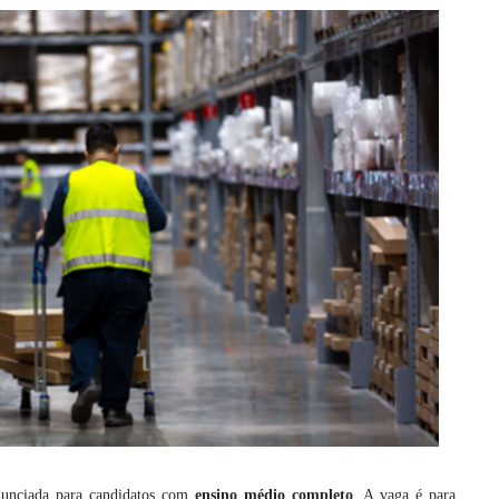
unciada para candidatos com
ensino médio completo
. A vaga é para