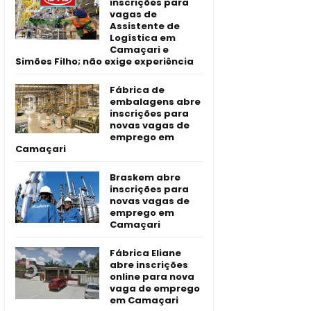
inscrições para
vagas de
Assistente de
Logística em
Camaçari e
Simões Filho; não exige experiência
Fábrica de
embalagens abre
inscrições para
novas vagas de
emprego em
Camaçari
Braskem abre
inscrições para
novas vagas de
emprego em
Camaçari
Fábrica Eliane
abre inscrições
online para nova
vaga de emprego
em Camaçari