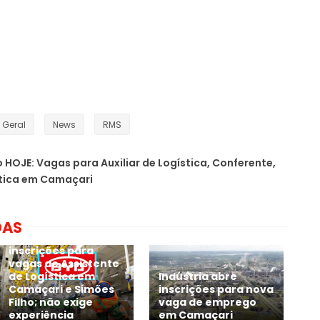
Geral
News
RMS
 HOJE: Vagas para Auxiliar de Logística, Conferente,
ística em Camaçari
DAS
BYD inicia novas
inscrições para
vagas de Assistente
de Logística em
Indústria abre
Camaçari e Simões
inscrições para nova
Filho; não exige
vaga de emprego
experiência
em Camaçari