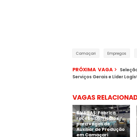
Camaçari
Empregos
PRÓXIMA VAGA
Seleção
Serviços Gerais e Líder Log
VAGAS RELACIONA
5 VAGAS: Fábrica
recebe currículos
para vagas de
Auxiliar de Produção
em Camaçari