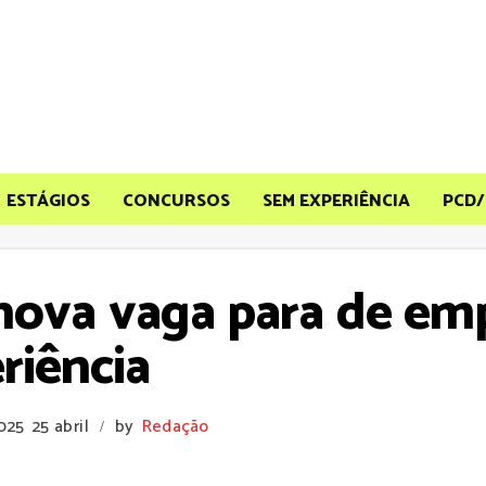
ESTÁGIOS
CONCURSOS
SEM EXPERIÊNCIA
PCD/
nova vaga para de em
riência
2025
25 abril
by
Redação
/