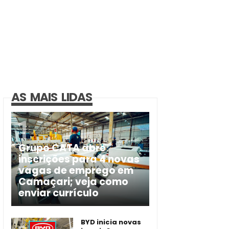
AS MAIS LIDAS
Grupo CATA abre
inscrições para 4 novas
vagas de emprego em
Camaçari; veja como
enviar currículo
BYD inicia novas