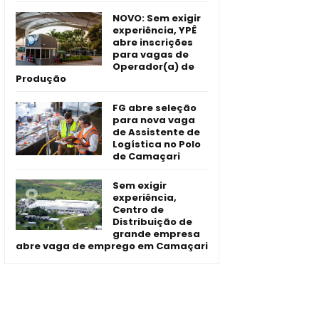
NOVO: Sem exigir
experiência, YPÊ
abre inscrições
para vagas de
Operador(a) de
Produção
FG abre seleção
para nova vaga
de Assistente de
Logística no Polo
de Camaçari
Sem exigir
experiência,
Centro de
Distribuição de
grande empresa
abre vaga de emprego em Camaçari