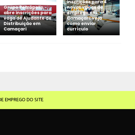
inscrições para 4
Grupo Petrópolis
novas vagas de
abre inscrições para
emprego em
vaga de Ajudante de
Camaçari; veja
Distribuição em
como enviar
Camaçari
currículo
DE EMPREGO DO SITE