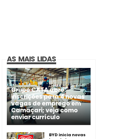
AS MAIS LIDAS
Grupo CATA abre
inscrições para 4 novas
vagas de emprego em
Camaçari; veja como
enviar currículo
BYD inicia novas