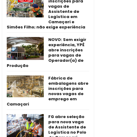
inscrições para
vagas de
Assistente de
Logística em
Camaçari e
Simões Filho; não exige experiência
NOVO: Sem exigir
experiência, YPÊ
abre inscrições
para vagas de
Operador(a) de
Produção
Fábrica de
embalagens abre
inscrições para
novas vagas de
emprego em
Camaçari
FG abre seleção
para nova vaga
de Assistente de
Logística no Polo