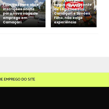
inscrições para
Fábrica Eliane abre
vagas de Assistente
inscrições online
de Logística em
para nova vaga de
Camaçari e Simões
emprego em
Filho; não exige
Camaçari
experiência
DE EMPREGO DO SITE