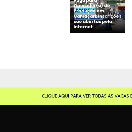
vaga para
Operador(a) de
Produção em
Camaçari; inscrições
são abertas pela
internet
CLIQUE AQUI PARA VER TODAS AS VAGAS 