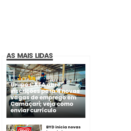
AS MAIS LIDAS
Grupo CATA abre
inscrições para 4 novas
vagas de emprego em
Camaçari; veja como
enviar currículo
BYD inicia novas