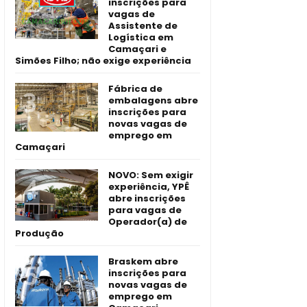
inscrições para
vagas de
Assistente de
Logística em
Camaçari e
Simões Filho; não exige experiência
Fábrica de
embalagens abre
inscrições para
novas vagas de
emprego em
Camaçari
NOVO: Sem exigir
experiência, YPÊ
abre inscrições
para vagas de
Operador(a) de
Produção
Braskem abre
inscrições para
novas vagas de
emprego em