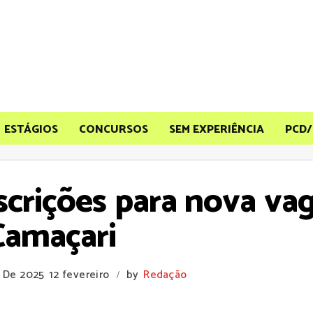
ESTÁGIOS
CONCURSOS
SEM EXPERIÊNCIA
PCD/
nscrições para nova va
Camaçari
o De 2025
12 fevereiro
by
Redação
/