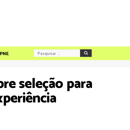
PNE
bre seleção para
xperiência