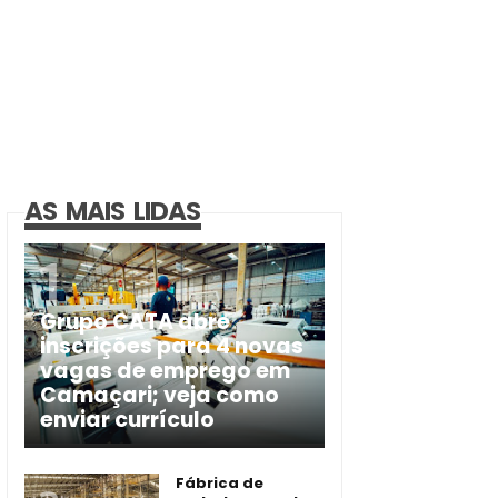
AS MAIS LIDAS
Grupo CATA abre
inscrições para 4 novas
vagas de emprego em
Camaçari; veja como
enviar currículo
Fábrica de