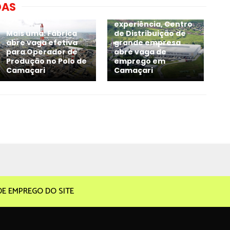
DAS
Sem exigir
experiência, Centro
Mais uma: Fábrica
de Distribuição de
abre vaga efetiva
grande empresa
para Operador de
abre vaga de
Produção no Polo de
emprego em
Camaçari
Camaçari
DE EMPREGO DO SITE