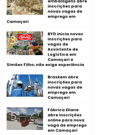
embalagens abre
inscrições para
novas vagas de
emprego em
Camaçari
BYD inicia novas
inscrições para
vagas de
Assistente de
Logística em
Camaçari e
Simões Filho; não exige experiência
Braskem abre
inscrições para
novas vagas de
emprego em
Camaçari
Fábrica Eliane
abre inscrições
online para nova
vaga de emprego
em Camaçari