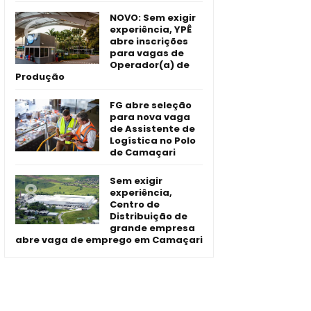
NOVO: Sem exigir
experiência, YPÊ
abre inscrições
para vagas de
Operador(a) de
Produção
FG abre seleção
para nova vaga
de Assistente de
Logística no Polo
de Camaçari
Sem exigir
experiência,
Centro de
Distribuição de
grande empresa
abre vaga de emprego em Camaçari