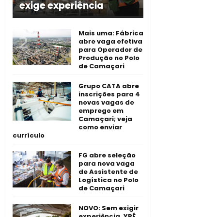
exige experiência
Mais uma: Fábrica
abre vaga efetiva
para Operador de
Produção no Polo
de Camaçari
Grupo CATA abre
inscrições para 4
novas vagas de
emprego em
Camaçari; veja
como enviar
currículo
FG abre seleção
para nova vaga
de Assistente de
Logística no Polo
de Camaçari
NOVO: Sem exigir
experiência, YPÊ