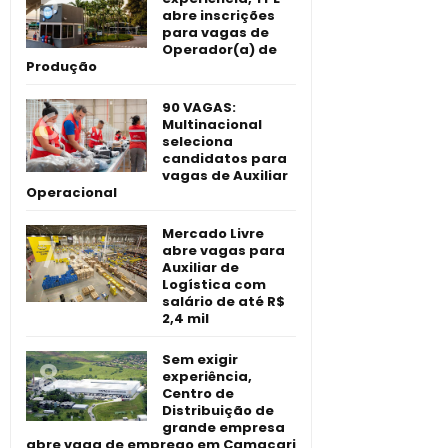
abre inscrições
para vagas de
Operador(a) de
Produção
90 VAGAS:
Multinacional
seleciona
candidatos para
vagas de Auxiliar
Operacional
Mercado Livre
abre vagas para
Auxiliar de
Logística com
salário de até R$
2,4 mil
Sem exigir
experiência,
Centro de
Distribuição de
grande empresa
abre vaga de emprego em Camaçari