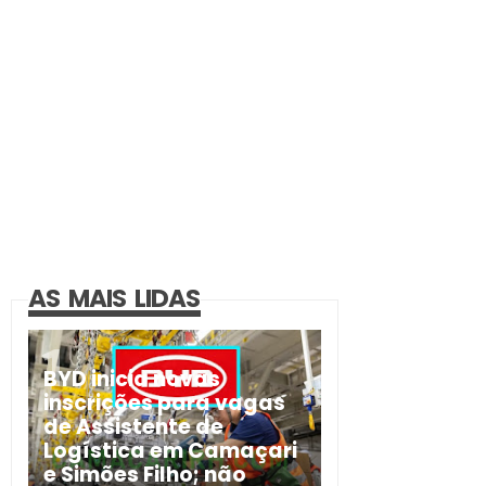
AS MAIS LIDAS
BYD inicia novas
inscrições para vagas
de Assistente de
Logística em Camaçari
e Simões Filho; não