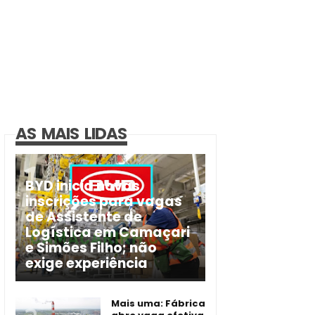
AS MAIS LIDAS
BYD inicia novas
inscrições para vagas
de Assistente de
Logística em Camaçari
e Simões Filho; não
exige experiência
Mais uma: Fábrica