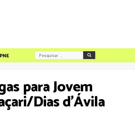
PNE
gas para Jovem
çari/Dias d'Ávila