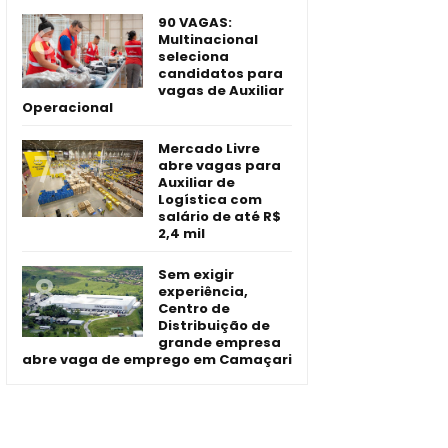
90 VAGAS:
Multinacional
seleciona
candidatos para
vagas de Auxiliar
Operacional
Mercado Livre
abre vagas para
Auxiliar de
Logística com
salário de até R$
2,4 mil
Sem exigir
experiência,
Centro de
Distribuição de
grande empresa
abre vaga de emprego em Camaçari