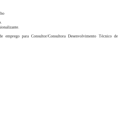
lho
o.
sionalizante.
e emprego para Consultor/Consultora Desenvolvimento Técnico de