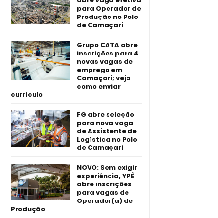
abre vaga efetiva
para Operador de
Produção no Polo
de Camaçari
Grupo CATA abre
inscrições para 4
novas vagas de
emprego em
Camaçari; veja
como enviar
currículo
FG abre seleção
para nova vaga
de Assistente de
Logística no Polo
de Camaçari
NOVO: Sem exigir
experiência, YPÊ
abre inscrições
para vagas de
Operador(a) de
Produção