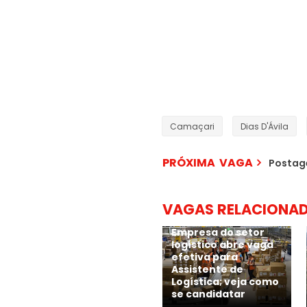
Camaçari
Dias D'Ávila
PRÓXIMA VAGA
Postag
VAGAS RELACIONA
Empresa do setor
logístico abre vaga
efetiva para
Assistente de
Logística; veja como
se candidatar