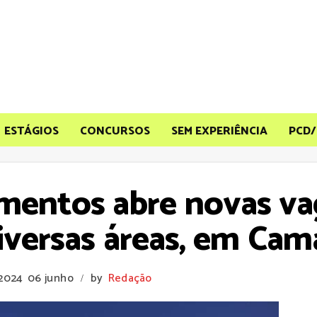
ESTÁGIOS
CONCURSOS
SEM EXPERIÊNCIA
PCD/
mentos abre novas va
versas áreas, em Cama
 2024
06 junho
by
Redação
/