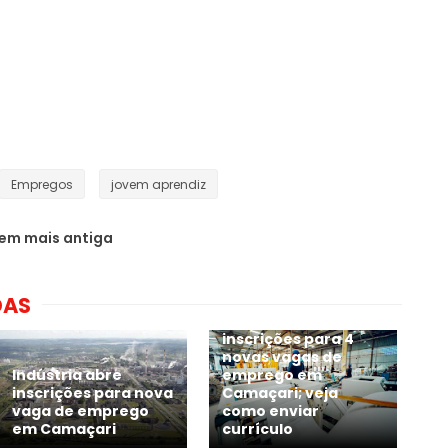
Empregos
jovem aprendiz
em mais antiga
DAS
Grupo CATA abre
inscrições para 4
novas vagas de
Indústria abre
emprego em
inscrições para nova
Camaçari; veja
vaga de emprego
como enviar
em Camaçari
currículo