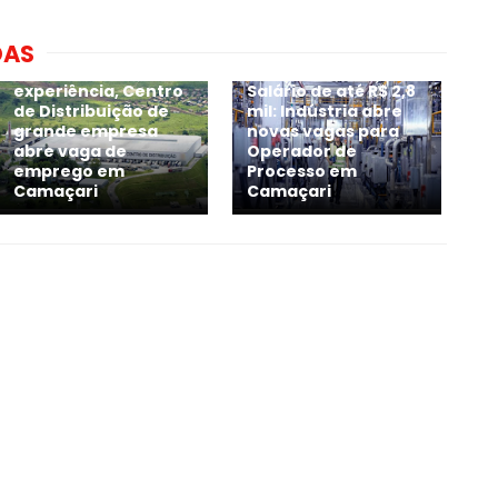
DAS
Sem exigir
experiência, Centro
Salário de até R$ 2,8
de Distribuição de
mil: Indústria abre
grande empresa
novas vagas para
abre vaga de
Operador de
emprego em
Processo em
Camaçari
Camaçari