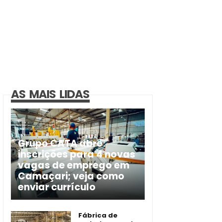
AS MAIS LIDAS
Grupo CATA abre
inscrições para 4 novas
vagas de emprego em
Camaçari; veja como
enviar currículo
Fábrica de