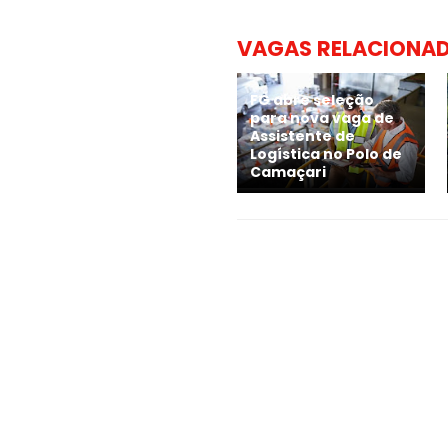
VAGAS RELACIONA
FG abre seleção
para nova vaga de
Assistente de
Logística no Polo de
Camaçari