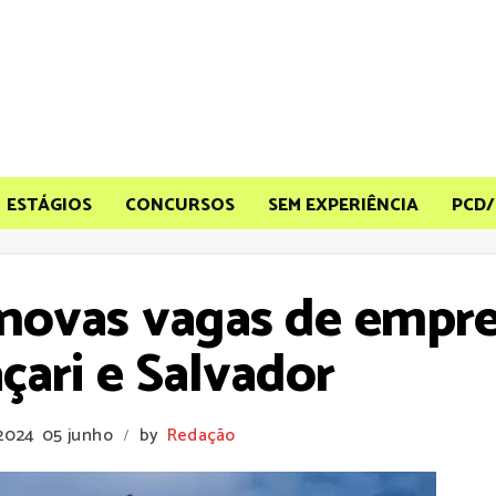
ESTÁGIOS
CONCURSOS
SEM EXPERIÊNCIA
PCD/
 novas vagas de empre
ari e Salvador
 2024
05 junho
by
Redação
/