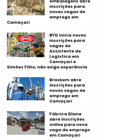
embalagens abre
inscrições para
novas vagas de
emprego em
Camaçari
BYD inicia novas
inscrições para
vagas de
Assistente de
Logística em
Camaçari e
Simões Filho; não exige experiência
Braskem abre
inscrições para
novas vagas de
emprego em
Camaçari
Fábrica Eliane
abre inscrições
online para nova
vaga de emprego
em Camaçari