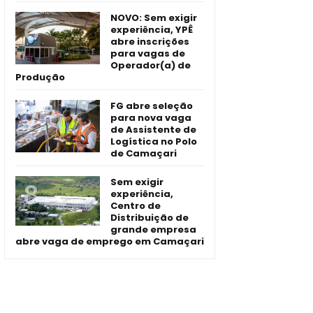
NOVO: Sem exigir
experiência, YPÊ
abre inscrições
para vagas de
Operador(a) de
Produção
FG abre seleção
para nova vaga
de Assistente de
Logística no Polo
de Camaçari
Sem exigir
experiência,
Centro de
Distribuição de
grande empresa
abre vaga de emprego em Camaçari