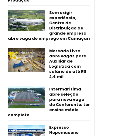
Produção
Sem exigir
experiência,
Centro de
Distribuição de
grande empresa
abre vaga de emprego em Camaçari
Mercado Livre
abre vagas para
Auxiliar de
Logística com
salário de até R$
2,4 mil
Intermarítima
abre seleção
para nova vaga
de Conferente; ter
ensino médio
completo
Expresso
Nepomuceno