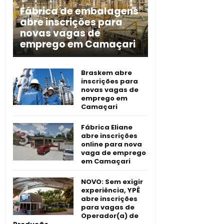
Fábrica de embalagens
abre inscrições para
novas vagas de
emprego em Camaçari
Braskem abre
inscrições para
novas vagas de
emprego em
Camaçari
Fábrica Eliane
abre inscrições
online para nova
vaga de emprego
em Camaçari
NOVO: Sem exigir
experiência, YPÊ
abre inscrições
para vagas de
Operador(a) de