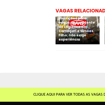
VAGAS RELACIONA
BYD inicia novas
inscrições para
vagas de Assistente
de Logística em
Camaçari e Simões
Filho; não exige
experiência
CLIQUE AQUI PARA VER TODAS AS VAGAS 