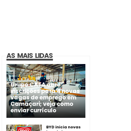
AS MAIS LIDAS
Grupo CATA abre
inscrições para 4 novas
vagas de emprego em
Camaçari; veja como
enviar currículo
BYD inicia novas