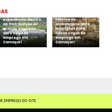
DAS
Sem exigir
experiência, Centro
Fábrica de
de Distribuição de
embalagens abre
grande empresa
inscrições para
abre vaga de
novas vagas de
emprego em
emprego em
Camaçari
Camaçari
DE EMPREGO DO SITE