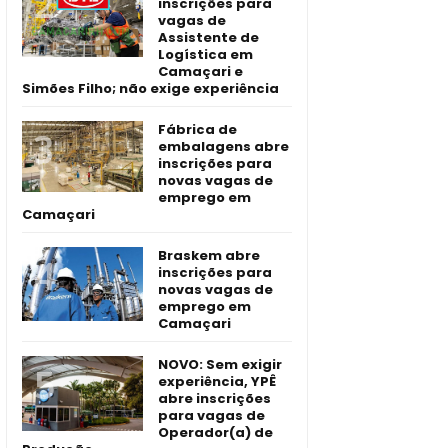
inscrições para
vagas de
Assistente de
Logística em
Camaçari e
Simões Filho; não exige experiência
Fábrica de
embalagens abre
inscrições para
novas vagas de
emprego em
Camaçari
Braskem abre
inscrições para
novas vagas de
emprego em
Camaçari
NOVO: Sem exigir
experiência, YPÊ
abre inscrições
para vagas de
Operador(a) de