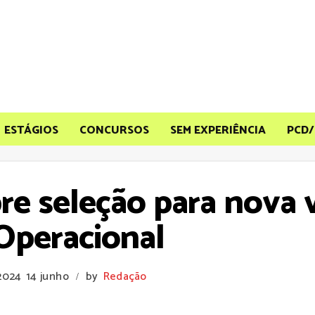
ESTÁGIOS
CONCURSOS
SEM EXPERIÊNCIA
PCD/
bre seleção para nova
Operacional
 2024
14 junho
by
Redação
/