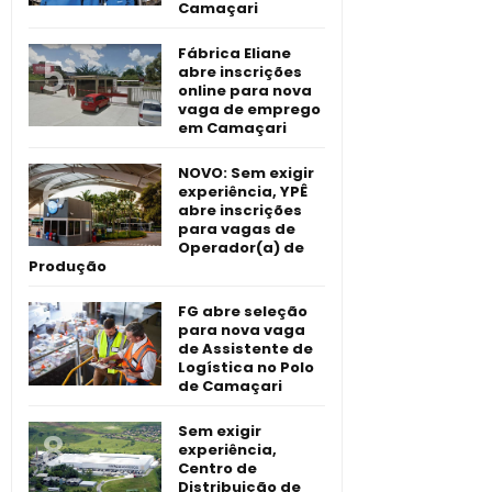
Camaçari
Fábrica Eliane
abre inscrições
online para nova
vaga de emprego
em Camaçari
NOVO: Sem exigir
experiência, YPÊ
abre inscrições
para vagas de
Operador(a) de
Produção
FG abre seleção
para nova vaga
de Assistente de
Logística no Polo
de Camaçari
Sem exigir
experiência,
Centro de
Distribuição de