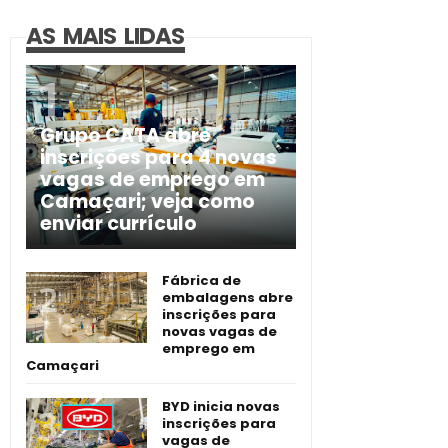
AS MAIS LIDAS
Grupo CATA abre
inscrições para 4 novas
vagas de emprego em
Camaçari; veja como
enviar currículo
Fábrica de
embalagens abre
inscrições para
novas vagas de
emprego em
Camaçari
BYD inicia novas
inscrições para
vagas de