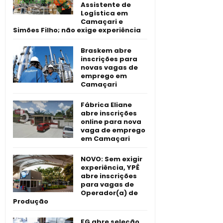
Assistente de
Logística em
Camaçari e
Simões Filho; não exige experiência
Braskem abre
inscrições para
novas vagas de
emprego em
Camaçari
Fábrica Eliane
abre inscrições
online para nova
vaga de emprego
em Camaçari
NOVO: Sem exigir
experiência, YPÊ
abre inscrições
para vagas de
Operador(a) de
Produção
FG abre seleção