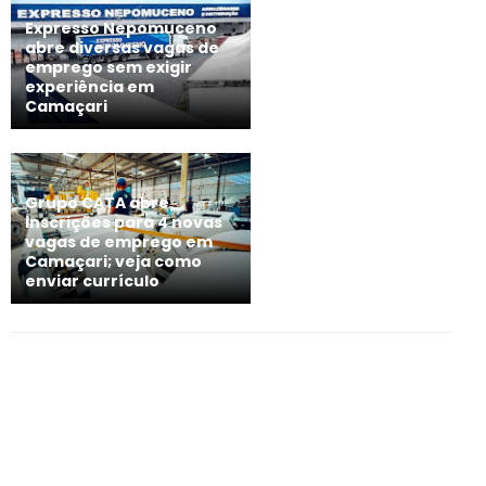
Expresso Nepomuceno
abre diversas vagas de
emprego sem exigir
experiência em
Camaçari
Grupo CATA abre
inscrições para 4 novas
vagas de emprego em
Camaçari; veja como
enviar currículo