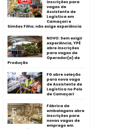
inscrições para
vagas de
Assistente de
Logística em
Camaçari e
Simões Filho; não exige experiência
NOVO: Sem exigir
experiência, YPÊ
abre inscrições
para vagas de
Operador(a) de
Produção
FG abre seleção
para nova vaga
de Assistente de
Logística no Polo
de Camaçari
Fábrica de
embalagens abre
inscrições para
novas vagas de
emprego em