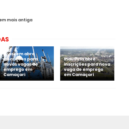
em mais antiga
DAS
Braskem abre
inscrições para
Indústria abre
novas vagas de
inscrições para nova
emprego em
vaga de emprego
Camaçari
em Camaçari