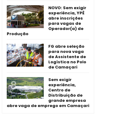
NOVO: Sem exigir
experiência, YPÊ
abre inscrições
para vagas de
Operador(a) de
Produção
FG abre seleção
para nova vaga
de Assistente de
Logística no Polo
de Camaçari
Sem exigir
experiência,
Centro de
Distribuição de
grande empresa
abre vaga de emprego em Camaçari