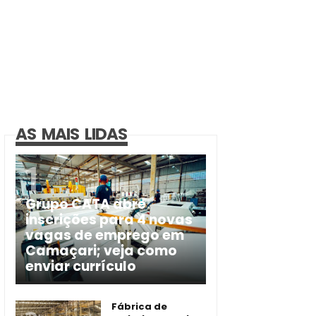
AS MAIS LIDAS
Grupo CATA abre
inscrições para 4 novas
vagas de emprego em
Camaçari; veja como
enviar currículo
Fábrica de