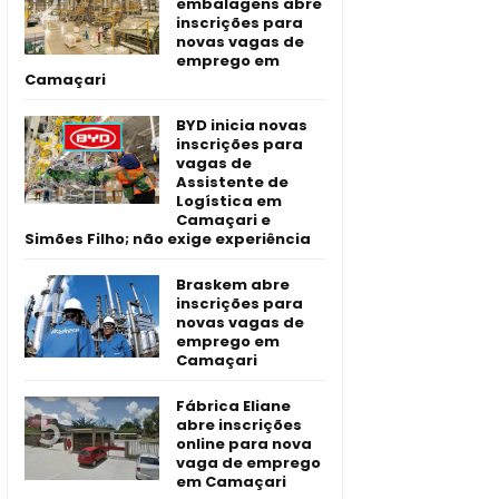
embalagens abre
inscrições para
novas vagas de
emprego em
Camaçari
BYD inicia novas
inscrições para
vagas de
Assistente de
Logística em
Camaçari e
Simões Filho; não exige experiência
Braskem abre
inscrições para
novas vagas de
emprego em
Camaçari
Fábrica Eliane
abre inscrições
online para nova
vaga de emprego
em Camaçari