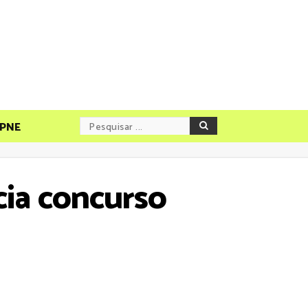
PNE
cia concurso