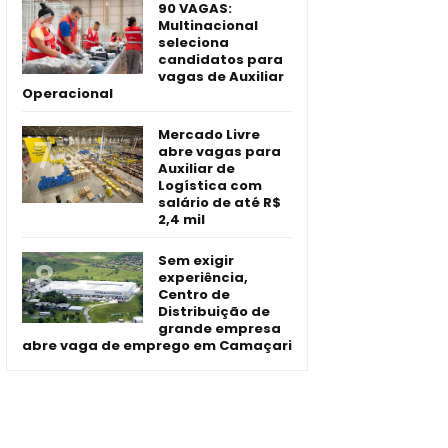
90 VAGAS:
Multinacional
seleciona
candidatos para
vagas de Auxiliar
Operacional
Mercado Livre
abre vagas para
Auxiliar de
Logística com
salário de até R$
2,4 mil
Sem exigir
experiência,
Centro de
Distribuição de
grande empresa
abre vaga de emprego em Camaçari