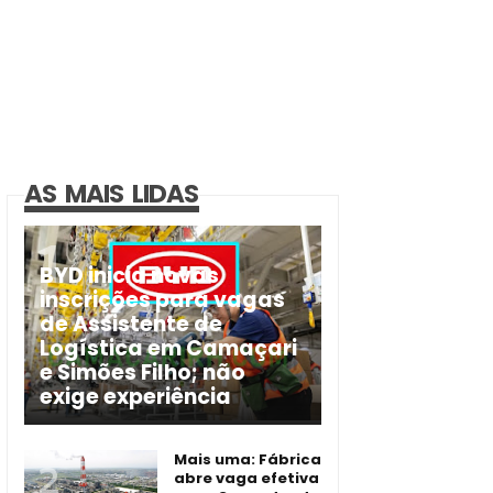
AS MAIS LIDAS
BYD inicia novas
inscrições para vagas
de Assistente de
Logística em Camaçari
e Simões Filho; não
exige experiência
Mais uma: Fábrica
abre vaga efetiva