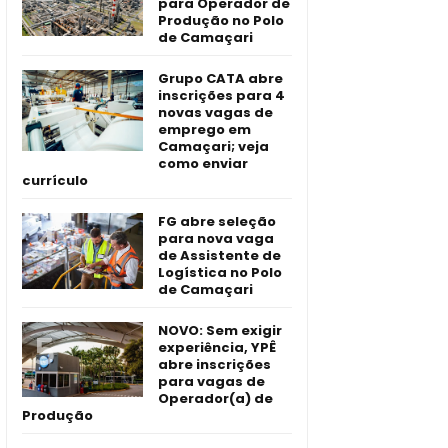
para Operador de
Produção no Polo
de Camaçari
Grupo CATA abre
inscrições para 4
novas vagas de
emprego em
Camaçari; veja
como enviar
currículo
FG abre seleção
para nova vaga
de Assistente de
Logística no Polo
de Camaçari
NOVO: Sem exigir
experiência, YPÊ
abre inscrições
para vagas de
Operador(a) de
Produção