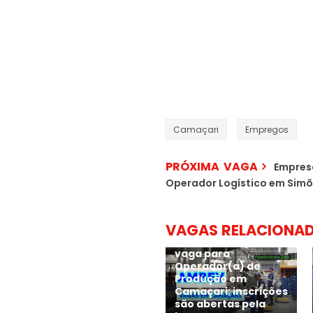
Camaçari
Empregos
PRÓXIMA VAGA
Empresa
Operador Logístico em Simõ
VAGAS RELACIONA
Ambev anuncia nova
vaga para
Operador(a) de
Produção em
Camaçari; inscrições
são abertas pela