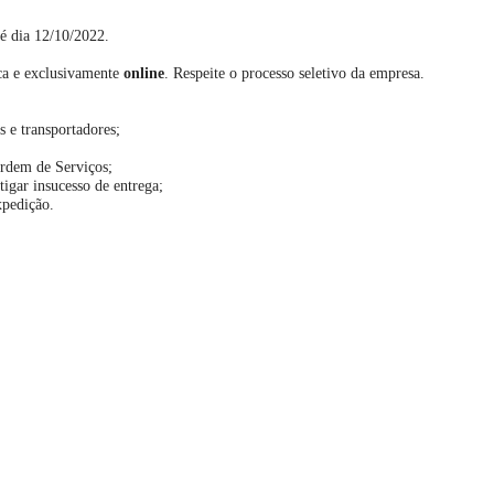
té dia 12/10/2022.
ica e exclusivamente
online
. Respeite o processo seletivo da empresa.
es e transportadores;
Ordem de Serviços;
tigar insucesso de entrega;
xpedição.