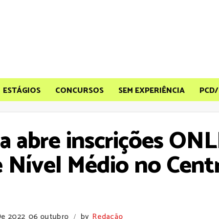
ESTÁGIOS
CONCURSOS
SEM EXPERIÊNCIA
PCD/
a abre inscrições ON
Nível Médio no Centr
De 2022
06 outubro
by
Redação
/