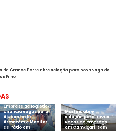
 de Grande Porte abre seleção para nova vaga de
es Filho
DAS
Empresa de logística
anuncia vagas para
Martins abre
Ajudante de
seleção para novas
Armazém e Monitor
vagas de emprego
de Pátio em
em Camaçari, sem