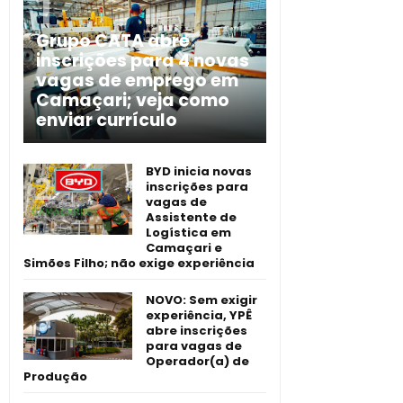
Grupo CATA abre
inscrições para 4 novas
vagas de emprego em
Camaçari; veja como
enviar currículo
BYD inicia novas
inscrições para
vagas de
Assistente de
Logística em
Camaçari e
Simões Filho; não exige experiência
NOVO: Sem exigir
experiência, YPÊ
abre inscrições
para vagas de
Operador(a) de
Produção