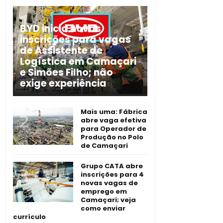
BYD inicia novas
inscrições para vagas
de Assistente de
Logística em Camaçari
e Simões Filho; não
exige experiência
Mais uma: Fábrica
abre vaga efetiva
para Operador de
Produção no Polo
de Camaçari
Grupo CATA abre
inscrições para 4
novas vagas de
emprego em
Camaçari; veja
como enviar
currículo