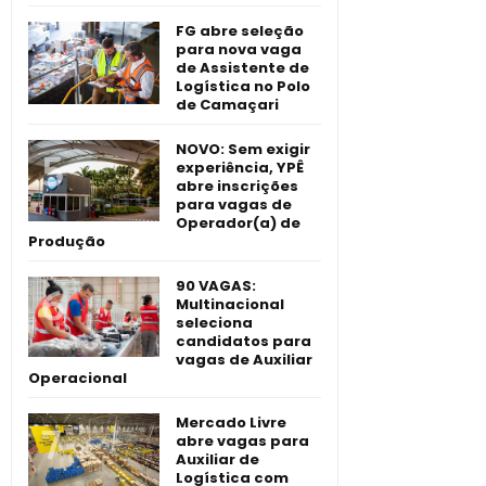
FG abre seleção
para nova vaga
de Assistente de
Logística no Polo
de Camaçari
NOVO: Sem exigir
experiência, YPÊ
abre inscrições
para vagas de
Operador(a) de
Produção
90 VAGAS:
Multinacional
seleciona
candidatos para
vagas de Auxiliar
Operacional
Mercado Livre
abre vagas para
Auxiliar de
Logística com