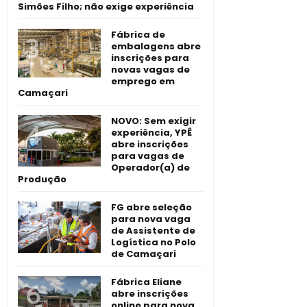
Simões Filho; não exige experiência
Fábrica de
embalagens abre
inscrições para
novas vagas de
emprego em
Camaçari
NOVO: Sem exigir
experiência, YPÊ
abre inscrições
para vagas de
Operador(a) de
Produção
FG abre seleção
para nova vaga
de Assistente de
Logística no Polo
de Camaçari
Fábrica Eliane
abre inscrições
online para nova