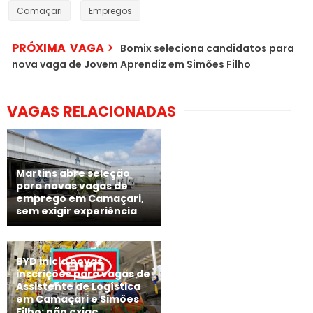
Camaçari
Empregos
PRÓXIMA VAGA
Bomix seleciona candidatos para
nova vaga de Jovem Aprendiz em Simões Filho
VAGAS RELACIONADAS
Martins abre seleção
para novas vagas de
emprego em Camaçari,
sem exigir experiência
BYD inicia novas
inscrições para vagas de
Assistente de Logística
em Camaçari e Simões
Filho; não exige