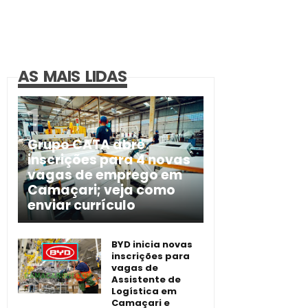
AS MAIS LIDAS
Grupo CATA abre
inscrições para 4 novas
vagas de emprego em
Camaçari; veja como
enviar currículo
BYD inicia novas
inscrições para
vagas de
Assistente de
Logística em
Camaçari e