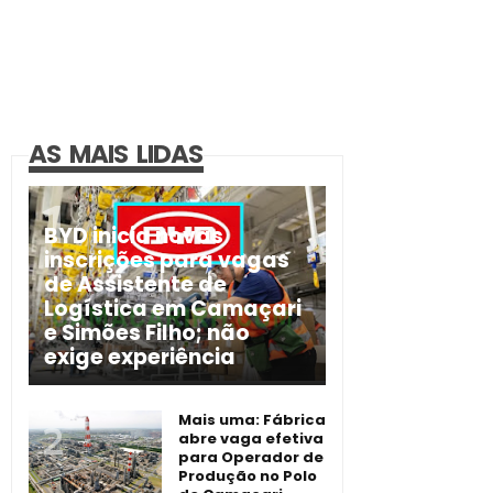
AS MAIS LIDAS
BYD inicia novas
inscrições para vagas
de Assistente de
Logística em Camaçari
e Simões Filho; não
exige experiência
Mais uma: Fábrica
abre vaga efetiva
para Operador de
Produção no Polo