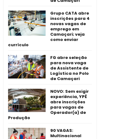
de Camaçari
Grupo CATA abre
inscrições para 4
novas vagas de
emprego em
Camaçari; veja
como enviar
currículo
FG abre seleção
para nova vaga
de Assistente de
Logística no Polo
de Camaçari
NOVO: Sem exigir
experiência, YPÊ
abre inscrições
para vagas de
Operador(a) de
Produção
90 VAGAS:
Multinacional