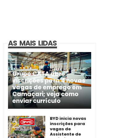
AS MAIS LIDAS
Grupo CATA abre
inscrições para 4 novas
vagas de emprego em
Camaçari; veja como
enviar currículo
BYD inicia novas
inscrições para
vagas de
Assistente de