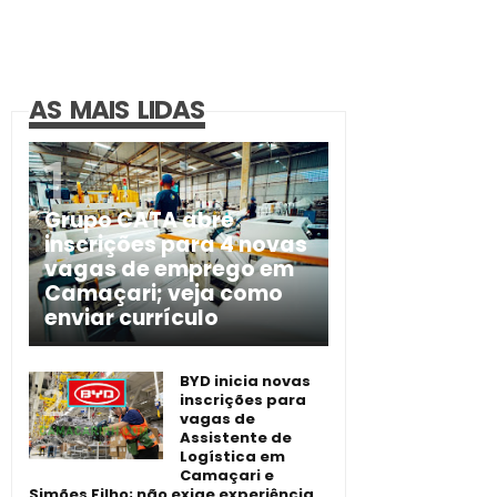
AS MAIS LIDAS
Grupo CATA abre
inscrições para 4 novas
vagas de emprego em
Camaçari; veja como
enviar currículo
BYD inicia novas
inscrições para
vagas de
Assistente de
Logística em
Camaçari e
Simões Filho; não exige experiência