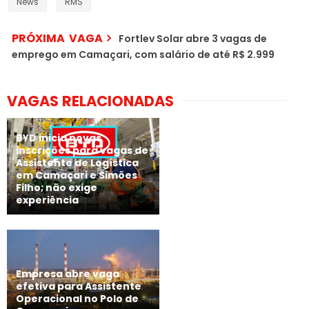
News
RMS
PRÓXIMA VAGA
Fortlev Solar abre 3 vagas de
emprego em Camaçari, com salário de até R$ 2.999
VAGAS RELACIONADAS
BYD inicia novas
inscrições para vagas de
Assistente de Logística
em Camaçari e Simões
Filho; não exige
experiência
Empresa abre vaga
efetiva para Assistente
Operacional no Polo de