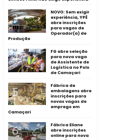
NOVO: Sem exigir
experiência, YPÊ
abre inscrições
para vagas de
Operador(a) de
Produção
FG abre seleção
para nova vaga
de Assistente de
Logística no Polo
de Camaçari
Fábrica de
embalagens abre
inscrições para
novas vagas de
emprego em
Camaçari
Fábrica Eliane
abre inscrições
online para nova