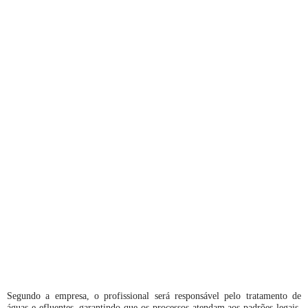
Segundo a empresa, o profissional será responsável pelo tratamento de
águas e efluentes, garantindo que os processos atendam aos padrões legais,