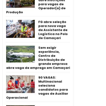
abre inscrições
para vagas de
Operador(a) de
Produção
FG abre seleção
para nova vaga
de Assistente de
Logística no Polo
de Camaçari
Sem exigir
experiência,
Centro de
Distribuição de
grande empresa
abre vaga de emprego em Camaçari
90 VAGAS:
Multinacional
seleciona
candidatos para
vagas de Auxiliar
Operacional