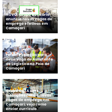
NOVO: Grupo Boticário
anuncia novas vagas de
emprego efetivas em
Camaçari
FG abre seleção para
nova vaga de Assistente
de Logística no Polo de
Camaçari
Grupo CATA abre
inscrições para 4 novas
vagas de emprego em
Camaçari; veja como
enviar currículo