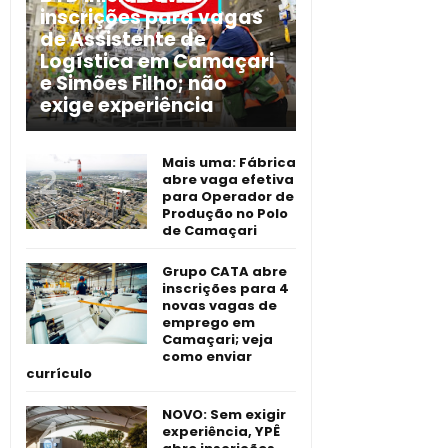
inscrições para vagas
de Assistente de
Logística em Camaçari
e Simões Filho; não
exige experiência
Mais uma: Fábrica
abre vaga efetiva
para Operador de
Produção no Polo
de Camaçari
Grupo CATA abre
inscrições para 4
novas vagas de
emprego em
Camaçari; veja
como enviar
currículo
NOVO: Sem exigir
experiência, YPÊ