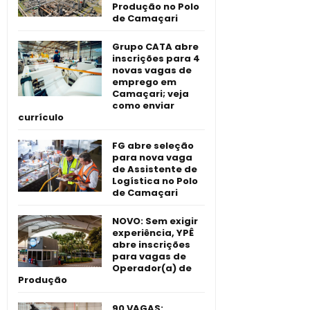
Produção no Polo
de Camaçari
Grupo CATA abre
inscrições para 4
novas vagas de
emprego em
Camaçari; veja
como enviar
currículo
FG abre seleção
para nova vaga
de Assistente de
Logística no Polo
de Camaçari
NOVO: Sem exigir
experiência, YPÊ
abre inscrições
para vagas de
Operador(a) de
Produção
90 VAGAS: