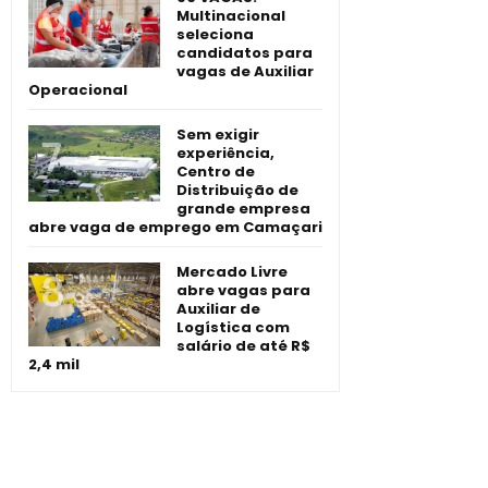
Multinacional
seleciona
candidatos para
vagas de Auxiliar
Operacional
Sem exigir
experiência,
Centro de
Distribuição de
grande empresa
abre vaga de emprego em Camaçari
Mercado Livre
abre vagas para
Auxiliar de
Logística com
salário de até R$
2,4 mil