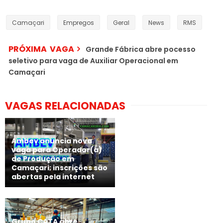
Camaçari
Empregos
Geral
News
RMS
PRÓXIMA VAGA
Grande Fábrica abre pocesso
seletivo para vaga de Auxiliar Operacional em
Camaçari
VAGAS RELACIONADAS
Ambev anuncia nova
vaga para Operador(a)
de Produção em
Camaçari; inscrições são
abertas pela internet
Grupo CATA abre