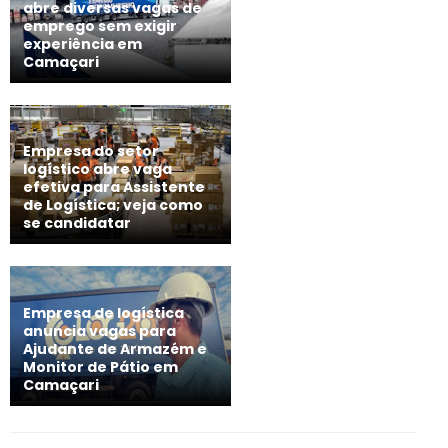
abre diversas vagas de
emprego sem exigir
experiência em
Camaçari
Empresa do setor
logístico abre vaga
efetiva para Assistente
de Logística; veja como
se candidatar
Empresa de logística
anuncia vagas para
Ajudante de Armazém e
Monitor de Pátio em
Camaçari