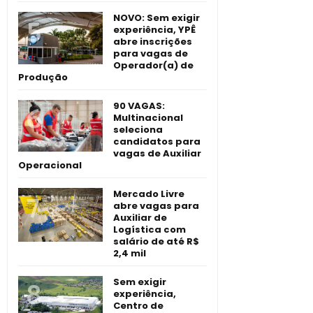
NOVO: Sem exigir
experiência, YPÊ
abre inscrições
para vagas de
Operador(a) de
Produção
90 VAGAS:
Multinacional
seleciona
candidatos para
vagas de Auxiliar
Operacional
Mercado Livre
abre vagas para
Auxiliar de
Logística com
salário de até R$
2,4 mil
Sem exigir
experiência,
Centro de