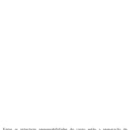
Entre as principais responsabilidades do cargo estão a preparação de