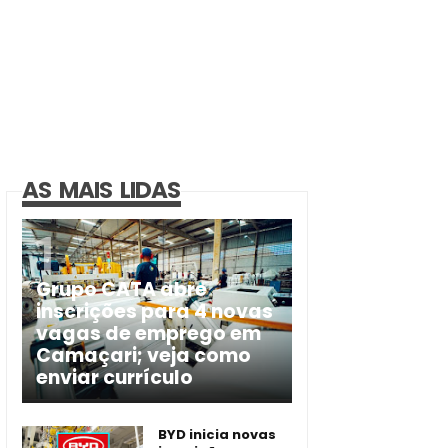
AS MAIS LIDAS
Grupo CATA abre
inscrições para 4 novas
vagas de emprego em
Camaçari; veja como
enviar currículo
BYD inicia novas