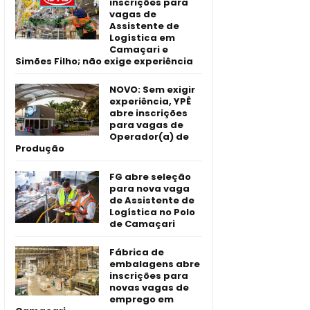
inscrições para
vagas de
Assistente de
Logística em
Camaçari e
Simões Filho; não exige experiência
NOVO: Sem exigir
experiência, YPÊ
abre inscrições
para vagas de
Operador(a) de
Produção
FG abre seleção
para nova vaga
de Assistente de
Logística no Polo
de Camaçari
Fábrica de
embalagens abre
inscrições para
novas vagas de
emprego em