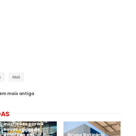
s
RMS
em mais antiga
DAS
Grupo CATA abre
inscrições para 4
novas vagas de
emprego em
Grupo Boticário