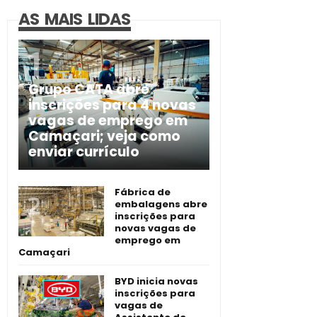
AS MAIS LIDAS
Grupo CATA abre
inscrições para 4 novas
vagas de emprego em
Camaçari; veja como
enviar currículo
Fábrica de
embalagens abre
inscrições para
novas vagas de
emprego em
Camaçari
BYD inicia novas
inscrições para
vagas de