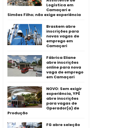
Assistente de
Logística em
Camaçari e
Simões Filho; não exige experiência
Braskem abre
inscrições para
novas vagas de
emprego em
Camaçari
Fábrica Eliane
abre inscrições
online para nova
vaga de emprego
em Camaçari
NOVO: Sem exigir
experiência, YPÊ
abre inscrições
para vagas de
Operador(a) de
Produção
FG abre seleção