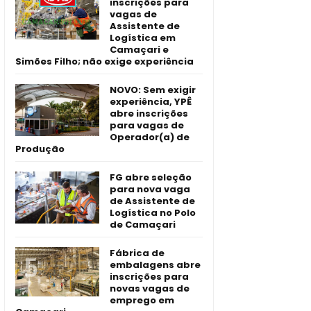
inscrições para
vagas de
Assistente de
Logística em
Camaçari e
Simões Filho; não exige experiência
NOVO: Sem exigir
experiência, YPÊ
abre inscrições
para vagas de
Operador(a) de
Produção
FG abre seleção
para nova vaga
de Assistente de
Logística no Polo
de Camaçari
Fábrica de
embalagens abre
inscrições para
novas vagas de
emprego em