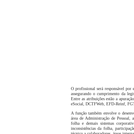
O profissional será responsável por
assegurando o cumprimento da legisl
Entre as atribuições estão a apuraçã
eSocial, DCTFWeb, EFD-Reinf, FG
A função também envolve o desenvol
área de Administração de Pessoal, 
folha e demais sistemas corporativ
inconsistências da folha, participa
técnico a colaboradores, áreas interna