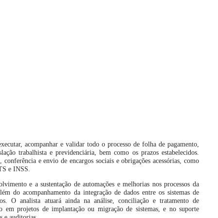
 executar, acompanhar e validar todo o processo de folha de pagamento,
ação trabalhista e previdenciária, bem como os prazos estabelecidos.
o, conferência e envio de encargos sociais e obrigações acessórias, como
TS e INSS.
vimento e a sustentação de automações e melhorias nos processos da
além do acompanhamento da integração de dados entre os sistemas de
os. O analista atuará ainda na análise, conciliação e tratamento de
ção em projetos de implantação ou migração de sistemas, e no suporte
s e auditorias.