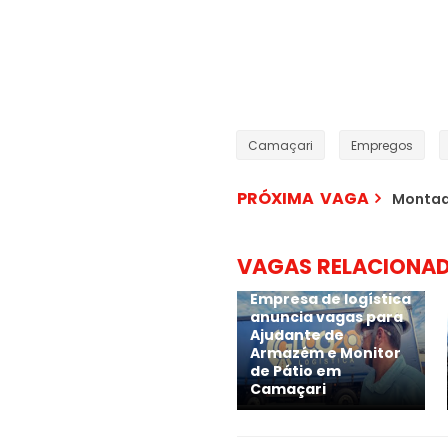
Camaçari
Empregos
PRÓXIMA VAGA
Montad
VAGAS RELACIONA
Empresa de logística
anuncia vagas para
Ajudante de
Armazém e Monitor
de Pátio em
Camaçari