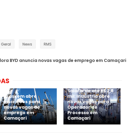
Geral
News
RMS
ora BYD anuncia novas vagas de emprego em Camaçari
DAS
Salário de até R$ 2,8
Braskem abre
mil: Indústria abre
inscrições para
novas vagas para
novas vagas de
Operador de
emprego em
Processo em
Camaçari
Camaçari