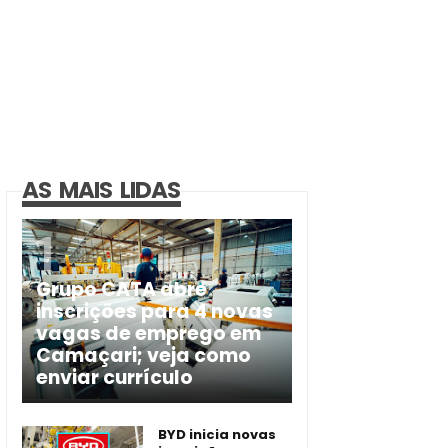
AS MAIS LIDAS
Grupo CATA abre
inscrições para 4 novas
vagas de emprego em
Camaçari; veja como
enviar currículo
BYD inicia novas