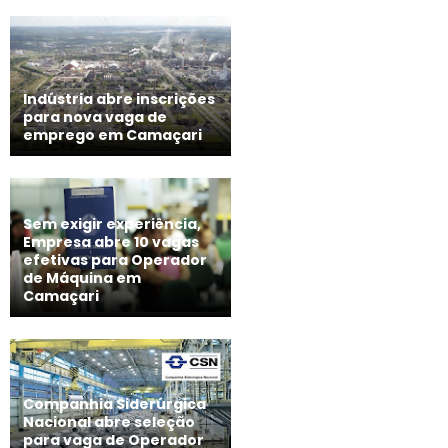
Indústria abre inscrições
para nova vaga de
emprego em Camaçari
Sem exigir experiência,
Empresa abre 10 vagas
efetivas para Operador
de Máquina em
Camaçari
Companhia Siderúrgica
Nacional abre seleção
para vaga de Operador