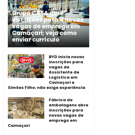
Grupo CATA abre
inscrições para 4 novas
vagas de emprego em
Camaçari; veja como
enviar currículo
BYD inicia novas
inscrições para
vagas de
Assistente de
Logística em
Camaçari e
Simões Filho; não exige experiência
Fábrica de
embalagens abre
inscrições para
novas vagas de
emprego em
Camaçari