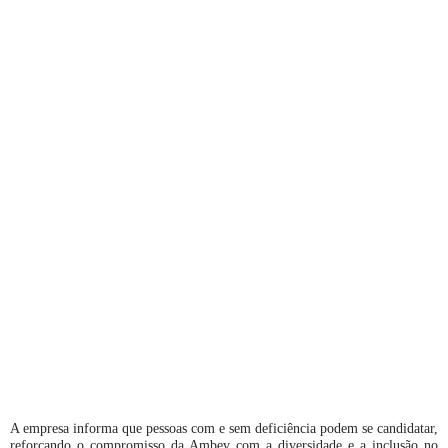
A empresa informa que pessoas com e sem deficiência podem se candidatar,
reforçando o compromisso da Ambev com a diversidade e a inclusão no