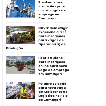
Braskem abre
inscrições para
novas vagas de
emprego em
Camaçari
NOVO: Sem exigir
experiência, YPÊ
abre inscrições
para vagas de
Operador(a) de
Produção
Fábrica Eliane
abre inscrições
online para nova
vaga de emprego
em Camaçari
FG abre seleção
para nova vaga
de Assistente de
Logística no Polo
de Camaçari