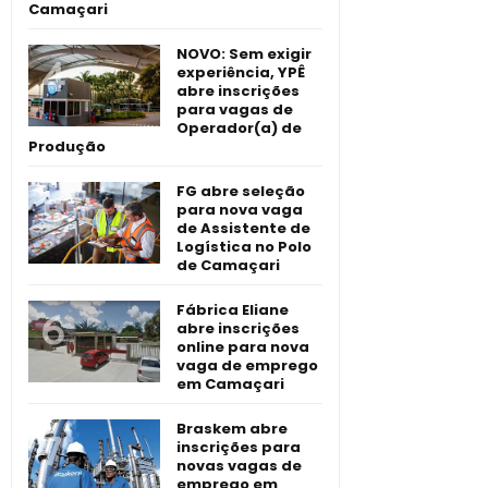
Camaçari
NOVO: Sem exigir
experiência, YPÊ
abre inscrições
para vagas de
Operador(a) de
Produção
FG abre seleção
para nova vaga
de Assistente de
Logística no Polo
de Camaçari
Fábrica Eliane
abre inscrições
online para nova
vaga de emprego
em Camaçari
Braskem abre
inscrições para
novas vagas de
emprego em