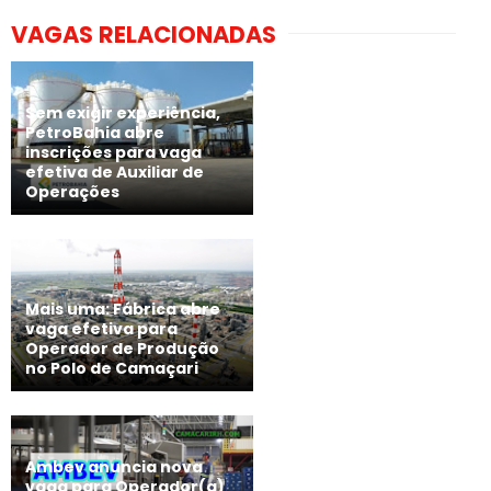
VAGAS RELACIONADAS
Sem exigir experiência,
PetroBahia abre
inscrições para vaga
efetiva de Auxiliar de
Operações
Mais uma: Fábrica abre
vaga efetiva para
Operador de Produção
no Polo de Camaçari
Ambev anuncia nova
vaga para Operador(a)