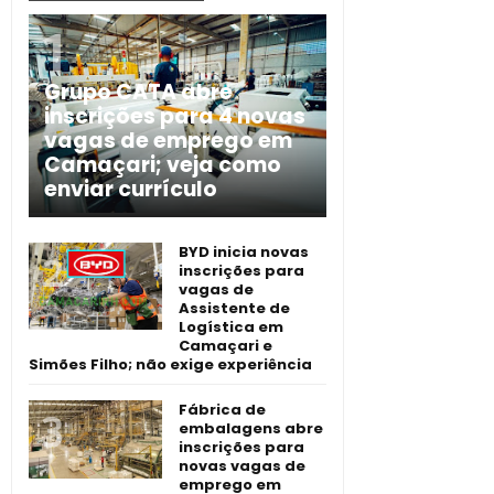
Grupo CATA abre
inscrições para 4 novas
vagas de emprego em
Camaçari; veja como
enviar currículo
BYD inicia novas
inscrições para
vagas de
Assistente de
Logística em
Camaçari e
Simões Filho; não exige experiência
Fábrica de
embalagens abre
inscrições para
novas vagas de
emprego em