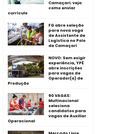
Camaçari; veja
como enviar
currículo
FG abre seleção
para nova vaga
de Assistente de
Logística no Polo
de Camaçari
NOVO: Sem exigir
experiência, YPÊ
abre inscrições
para vagas de
Operador(a) de
Produção
90 VAGAS:
Multinacional
seleciona
candidatos para
vagas de Auxiliar
Operacional
Mercado Livre