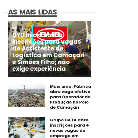
AS MAIS LIDAS
BYD inicia novas
inscrições para vagas
de Assistente de
Logística em Camaçari
e Simões Filho; não
exige experiência
Mais uma: Fábrica
abre vaga efetiva
para Operador de
Produção no Polo
de Camaçari
Grupo CATA abre
inscrições para 4
novas vagas de
emprego em