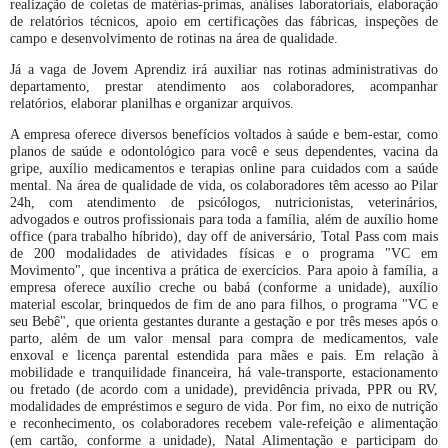
realização de coletas de matérias-primas, análises laboratoriais, elaboração
de relatórios técnicos, apoio em certificações das fábricas, inspeções de
campo e desenvolvimento de rotinas na área de qualidade.
Já a vaga de Jovem Aprendiz irá auxiliar nas rotinas administrativas do
departamento, prestar atendimento aos colaboradores, acompanhar
relatórios, elaborar planilhas e organizar arquivos.
A empresa oferece diversos benefícios voltados à saúde e bem-estar, como
planos de saúde e odontológico para você e seus dependentes, vacina da
gripe, auxílio medicamentos e terapias online para cuidados com a saúde
mental. Na área de qualidade de vida, os colaboradores têm acesso ao Pilar
24h, com atendimento de psicólogos, nutricionistas, veterinários,
advogados e outros profissionais para toda a família, além de auxílio home
office (para trabalho híbrido), day off de aniversário, Total Pass com mais
de 200 modalidades de atividades físicas e o programa "VC em
Movimento", que incentiva a prática de exercícios. Para apoio à família, a
empresa oferece auxílio creche ou babá (conforme a unidade), auxílio
material escolar, brinquedos de fim de ano para filhos, o programa "VC e
seu Bebê", que orienta gestantes durante a gestação e por três meses após o
parto, além de um valor mensal para compra de medicamentos, vale
enxoval e licença parental estendida para mães e pais. Em relação à
mobilidade e tranquilidade financeira, há vale-transporte, estacionamento
ou fretado (de acordo com a unidade), previdência privada, PPR ou RV,
modalidades de empréstimos e seguro de vida. Por fim, no eixo de nutrição
e reconhecimento, os colaboradores recebem vale-refeição e alimentação
(em cartão, conforme a unidade), Natal Alimentação e participam do