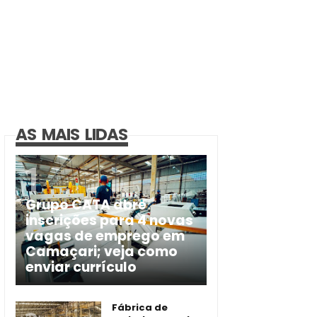
AS MAIS LIDAS
Grupo CATA abre
inscrições para 4 novas
vagas de emprego em
Camaçari; veja como
enviar currículo
Fábrica de