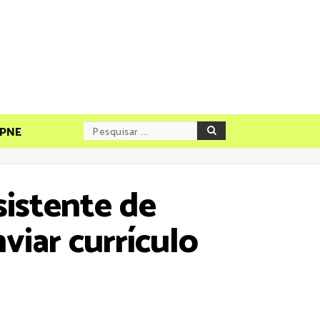
PNE
sistente de
viar currículo