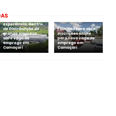
DAS
Sem exigir
experiência, Centro
de Distribuição de
Fábrica Eliane abre
grande empresa
inscrições online
abre vaga de
para nova vaga de
emprego em
emprego em
Camaçari
Camaçari