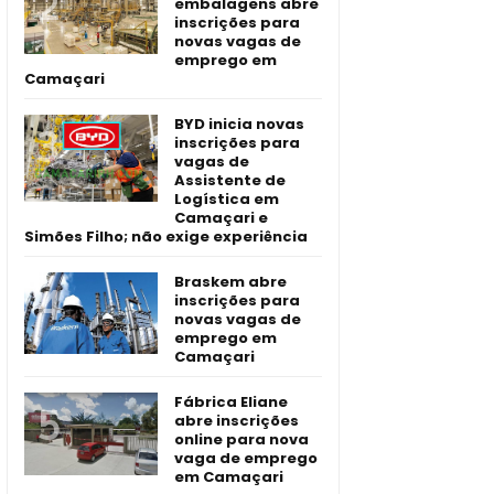
embalagens abre
inscrições para
novas vagas de
emprego em
Camaçari
BYD inicia novas
inscrições para
vagas de
Assistente de
Logística em
Camaçari e
Simões Filho; não exige experiência
Braskem abre
inscrições para
novas vagas de
emprego em
Camaçari
Fábrica Eliane
abre inscrições
online para nova
vaga de emprego
em Camaçari