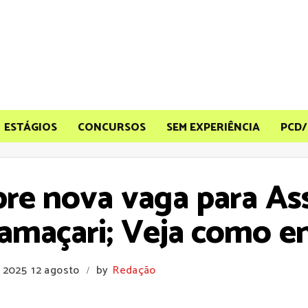
ESTÁGIOS
CONCURSOS
SEM EXPERIÊNCIA
PCD/
re nova vaga para As
amaçari; Veja como en
e 2025
12 agosto
by
Redação
/