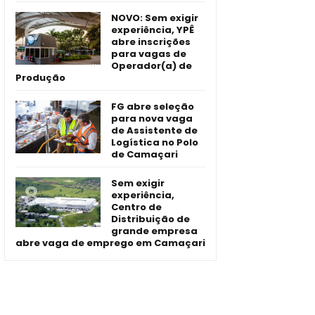
NOVO: Sem exigir
experiência, YPÊ
abre inscrições
para vagas de
Operador(a) de
Produção
FG abre seleção
para nova vaga
de Assistente de
Logística no Polo
de Camaçari
Sem exigir
experiência,
Centro de
Distribuição de
grande empresa
abre vaga de emprego em Camaçari