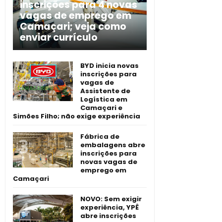
inscrições para 4 novas
vagas de emprego em
Camaçari; veja como
enviar currículo
BYD inicia novas
inscrições para
vagas de
Assistente de
Logística em
Camaçari e
Simões Filho; não exige experiência
Fábrica de
embalagens abre
inscrições para
novas vagas de
emprego em
Camaçari
NOVO: Sem exigir
experiência, YPÊ
abre inscrições