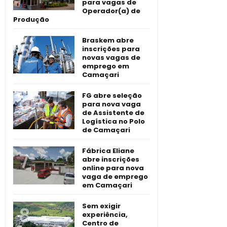
para vagas de
Operador(a) de
Produção
Braskem abre
inscrições para
novas vagas de
emprego em
Camaçari
FG abre seleção
para nova vaga
de Assistente de
Logística no Polo
de Camaçari
Fábrica Eliane
abre inscrições
online para nova
vaga de emprego
em Camaçari
Sem exigir
experiência,
Centro de