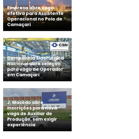
Empresa abre vaga
efetiva para Assistente
Operacional no Polo de
Camaçari
Companhia Siderúrgica
Nacional abre seleção
para vaga de Operador
em Camaçari
J. Macêdo abre
inscrições para nova
vaga de Auxiliar de
Produção, sem exigir
experiência