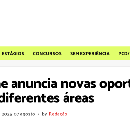
ESTÁGIOS
CONCURSOS
SEM EXPERIÊNCIA
PCD/
ne anuncia novas opor
iferentes áreas
e 2025
07 agosto
by
Redação
/