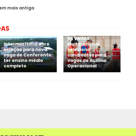
em mais antiga
DAS
90 VAGAS:
Intermarítima abre
Multinacional
seleção para nova
seleciona
vaga de Conferente;
candidatos para
ter ensino médio
vagas de Auxiliar
completo
Operacional