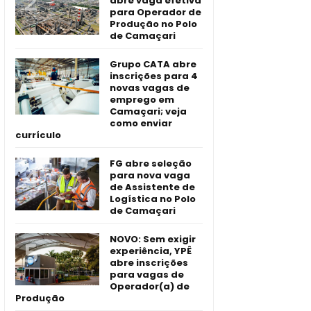
abre vaga efetiva
para Operador de
Produção no Polo
de Camaçari
Grupo CATA abre
inscrições para 4
novas vagas de
emprego em
Camaçari; veja
como enviar
currículo
FG abre seleção
para nova vaga
de Assistente de
Logística no Polo
de Camaçari
NOVO: Sem exigir
experiência, YPÊ
abre inscrições
para vagas de
Operador(a) de
Produção