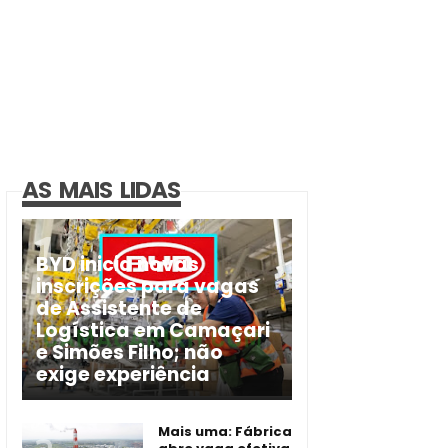
AS MAIS LIDAS
BYD inicia novas
inscrições para vagas
de Assistente de
Logística em Camaçari
e Simões Filho; não
exige experiência
Mais uma: Fábrica