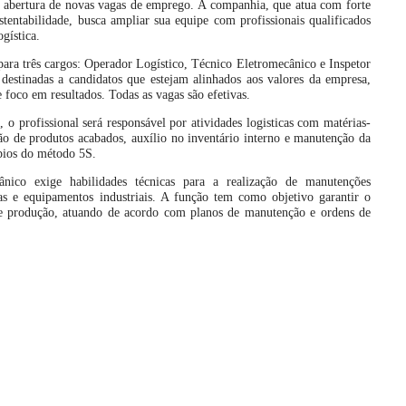
 a abertura de novas vagas de emprego. A companhia, que atua com forte
entabilidade, busca ampliar sua equipe com profissionais qualificados
gística.
para três cargos: Operador Logístico, Técnico Eletromecânico e Inspetor
destinadas a candidatos que estejam alinhados aos valores da empresa,
 foco em resultados. Todas as vagas são efetivas.
 o profissional será responsável por atividades logisticas com matérias-
 de produtos acabados, auxílio no inventário interno e manutenção da
ípios do método 5S.
nico exige habilidades técnicas para a realização de manutenções
as e equipamentos industriais. A função tem como objetivo garantir o
de produção, atuando de acordo com planos de manutenção e ordens de