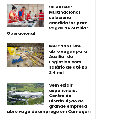
90 VAGAS:
Multinacional
seleciona
candidatos para
vagas de Auxiliar
Operacional
Mercado Livre
abre vagas para
Auxiliar de
Logística com
salário de até R$
2,4 mil
Sem exigir
experiência,
Centro de
Distribuição de
grande empresa
abre vaga de emprego em Camaçari