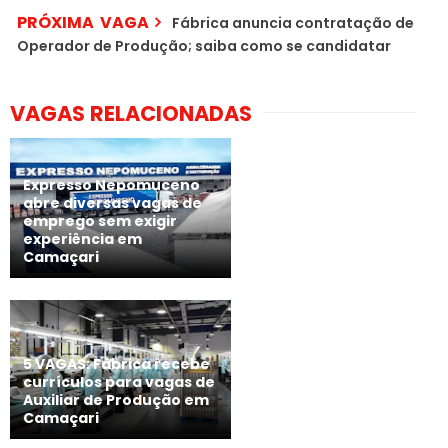
PRÓXIMA VAGA
Fábrica anuncia contratação de
Operador de Produção; saiba como se candidatar
VAGAS RELACIONADAS
Expresso Nepomuceno
abre diversas vagas de
emprego sem exigir
experiência em
Camaçari
5 VAGAS: Fábrica recebe
currículos para vagas de
Auxiliar de Produção em
Camaçari