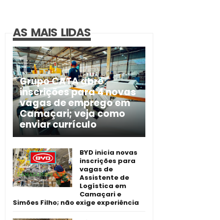
AS MAIS LIDAS
Grupo CATA abre
inscrições para 4 novas
vagas de emprego em
Camaçari; veja como
enviar currículo
BYD inicia novas
inscrições para
vagas de
Assistente de
Logística em
Camaçari e
Simões Filho; não exige experiência