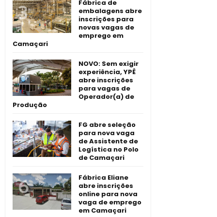
Fábrica de
embalagens abre
inscrições para
novas vagas de
emprego em
Camaçari
NOVO: Sem exigir
experiência, YPÊ
abre inscrições
para vagas de
Operador(a) de
Produção
FG abre seleção
para nova vaga
de Assistente de
Logística no Polo
de Camaçari
Fábrica Eliane
abre inscrições
online para nova
vaga de emprego
em Camaçari