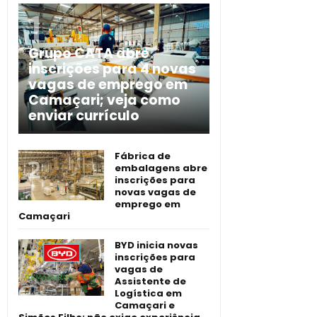
Grupo CATA abre
inscrições para 4 novas
vagas de emprego em
Camaçari; veja como
enviar currículo
Fábrica de
embalagens abre
inscrições para
novas vagas de
emprego em
Camaçari
BYD inicia novas
inscrições para
vagas de
Assistente de
Logística em
Camaçari e