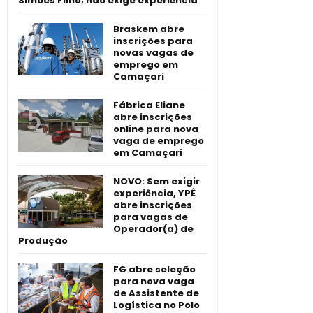
Simões Filho; não exige experiência
Braskem abre
inscrições para
novas vagas de
emprego em
Camaçari
Fábrica Eliane
abre inscrições
online para nova
vaga de emprego
em Camaçari
NOVO: Sem exigir
experiência, YPÊ
abre inscrições
para vagas de
Operador(a) de
Produção
FG abre seleção
para nova vaga
de Assistente de
Logística no Polo