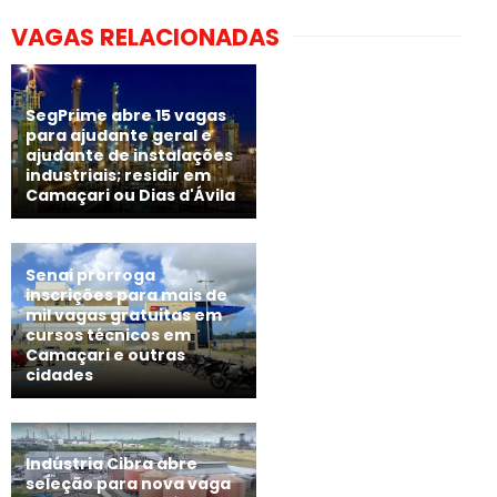
VAGAS RELACIONADAS
SegPrime abre 15 vagas
para ajudante geral e
ajudante de instalações
industriais; residir em
Camaçari ou Dias d'Ávila
Senai prorroga
inscrições para mais de
mil vagas gratuitas em
cursos técnicos em
Camaçari e outras
cidades
Indústria Cibra abre
seleção para nova vaga