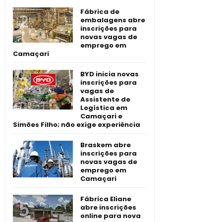
Fábrica de
embalagens abre
inscrições para
novas vagas de
emprego em
Camaçari
BYD inicia novas
inscrições para
vagas de
Assistente de
Logística em
Camaçari e
Simões Filho; não exige experiência
Braskem abre
inscrições para
novas vagas de
emprego em
Camaçari
Fábrica Eliane
abre inscrições
online para nova