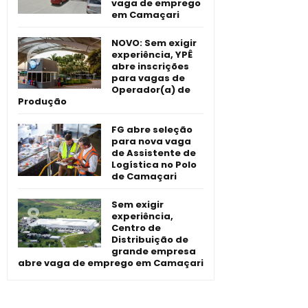
vaga de emprego
em Camaçari
NOVO: Sem exigir
experiência, YPÊ
abre inscrições
para vagas de
Operador(a) de
Produção
FG abre seleção
para nova vaga
de Assistente de
Logística no Polo
de Camaçari
Sem exigir
experiência,
Centro de
Distribuição de
grande empresa
abre vaga de emprego em Camaçari