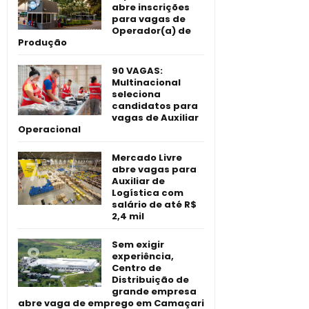
abre inscrições
para vagas de
Operador(a) de
Produção
90 VAGAS:
Multinacional
seleciona
candidatos para
vagas de Auxiliar
Operacional
Mercado Livre
abre vagas para
Auxiliar de
Logística com
salário de até R$
2,4 mil
Sem exigir
experiência,
Centro de
Distribuição de
grande empresa
abre vaga de emprego em Camaçari