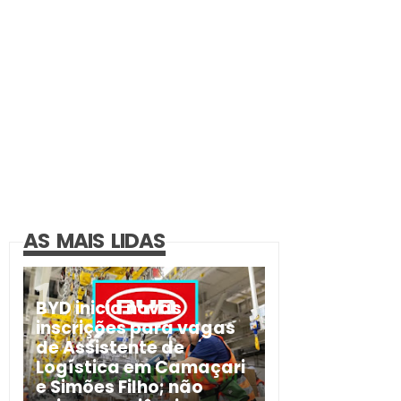
AS MAIS LIDAS
BYD inicia novas
inscrições para vagas
de Assistente de
Logística em Camaçari
e Simões Filho; não