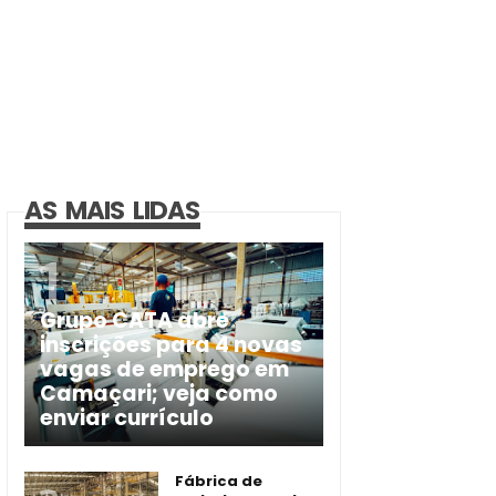
AS MAIS LIDAS
Grupo CATA abre
inscrições para 4 novas
vagas de emprego em
Camaçari; veja como
enviar currículo
Fábrica de