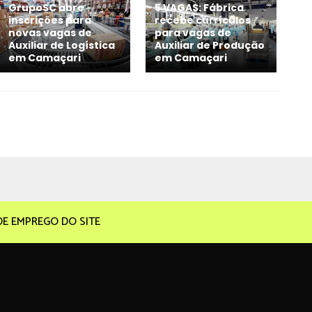
GrupoSC abre
5 VAGAS: Fábrica
inscrições para
recebe currículos
novas vagas de
para vagas de
Auxiliar de Logística
Auxiliar de Produção
em Camaçari
em Camaçari
DE EMPREGO DO SITE