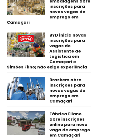
embalagens abre
inscrições para
novas vagas de
emprego em
Camaçari
BYD inicia novas
inscrições para
vagas de
Assistente de
Logística em
Camaçari e
Simões Filho; não exige experiência
Braskem abre
inscrições para
novas vagas de
emprego em
Camaçari
Fábrica Eliane
abre inscrições
online para nova
vaga de emprego
em Camaçari