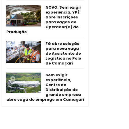
NOVO: Sem exigir
experiência, YPÊ
abre inscrições
para vagas de
Operador(a) de
Produção
FG abre seleção
para nova vaga
de Assistente de
Logística no Polo
de Camaçari
Sem exigir
experiência,
Centro de
Distribuição de
grande empresa
abre vaga de emprego em Camaçari