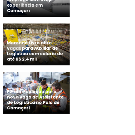
experiência em
Camaçari
Mercado Livre abre
vagas para Auxiliar de
Logística com salário de
até R$ 2,4 mil
FG abre seleção para
nova vaga de Assistente
de Logística no Polo de
Camaçari