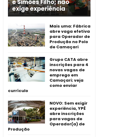
e Simões Filho; não
exige experiência
Mais uma: Fábrica
abre vaga efetiva
para Operador de
Produção no Polo
de Camaçari
Grupo CATA abre
inscrições para 4
novas vagas de
emprego em
Camaçari; veja
como enviar
currículo
NOVO: Sem exigir
experiência, YPÊ
abre inscrições
para vagas de
Operador(a) de
Produção