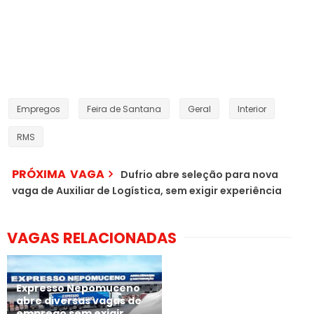
Empregos
Feira de Santana
Geral
Interior
RMS
PRÓXIMA VAGA
Dufrio abre seleção para nova
vaga de Auxiliar de Logística, sem exigir experiência
VAGAS RELACIONADAS
Expresso Nepomuceno
abre diversas vagas de
emprego sem exigir