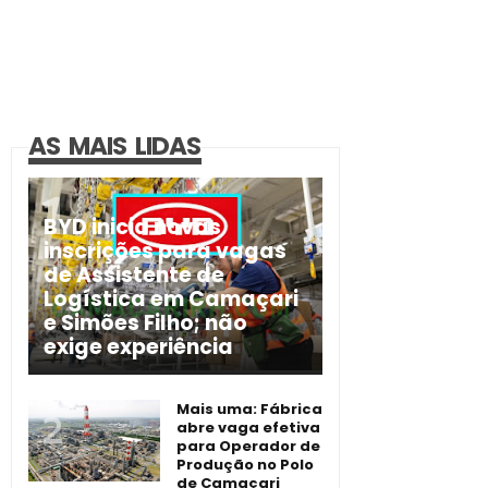
AS MAIS LIDAS
BYD inicia novas
inscrições para vagas
de Assistente de
Logística em Camaçari
e Simões Filho; não
exige experiência
Mais uma: Fábrica
abre vaga efetiva
para Operador de
Produção no Polo
de Camaçari