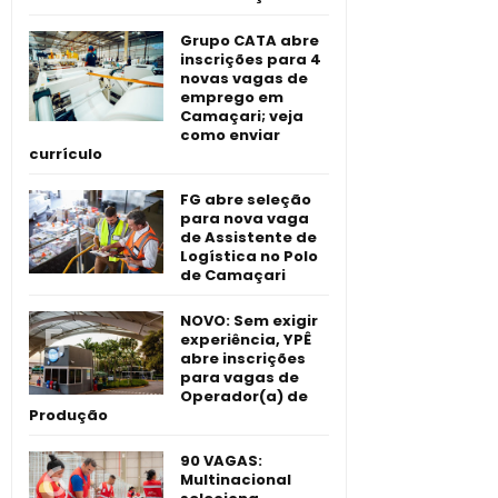
Grupo CATA abre
inscrições para 4
novas vagas de
emprego em
Camaçari; veja
como enviar
currículo
FG abre seleção
para nova vaga
de Assistente de
Logística no Polo
de Camaçari
NOVO: Sem exigir
experiência, YPÊ
abre inscrições
para vagas de
Operador(a) de
Produção
90 VAGAS:
Multinacional