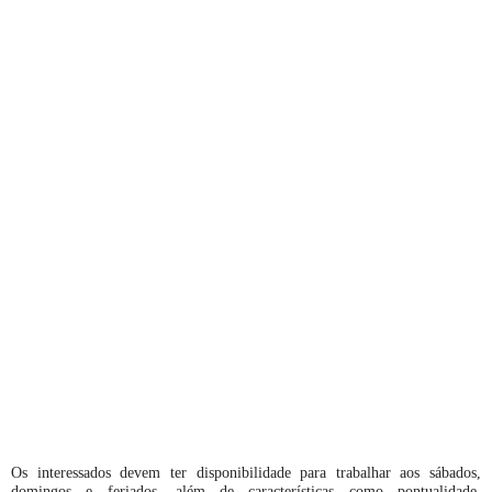
Os interessados devem ter disponibilidade para trabalhar aos sábados,
domingos e feriados, além de características como pontualidade,