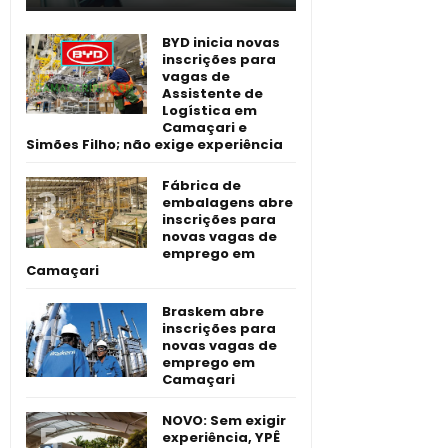
BYD inicia novas
inscrições para
vagas de
Assistente de
Logística em
Camaçari e
Simões Filho; não exige experiência
Fábrica de
embalagens abre
inscrições para
novas vagas de
emprego em
Camaçari
Braskem abre
inscrições para
novas vagas de
emprego em
Camaçari
NOVO: Sem exigir
experiência, YPÊ