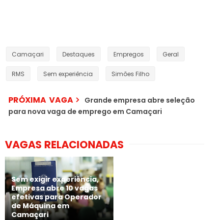
Camaçari
Destaques
Empregos
Geral
RMS
Sem experiência
Simões Filho
PRÓXIMA VAGA
Grande empresa abre seleção
para nova vaga de emprego em Camaçari
VAGAS RELACIONADAS
Sem exigir experiência,
Empresa abre 10 vagas
efetivas para Operador
de Máquina em
Camaçari