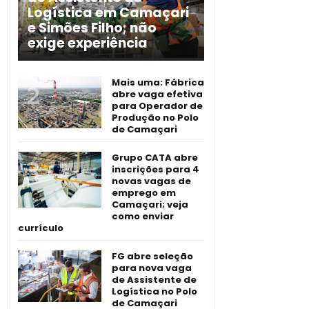
Logística em Camaçari
e Simões Filho; não
exige experiência
Mais uma: Fábrica
abre vaga efetiva
para Operador de
Produção no Polo
de Camaçari
Grupo CATA abre
inscrições para 4
novas vagas de
emprego em
Camaçari; veja
como enviar
currículo
FG abre seleção
para nova vaga
de Assistente de
Logística no Polo
de Camaçari