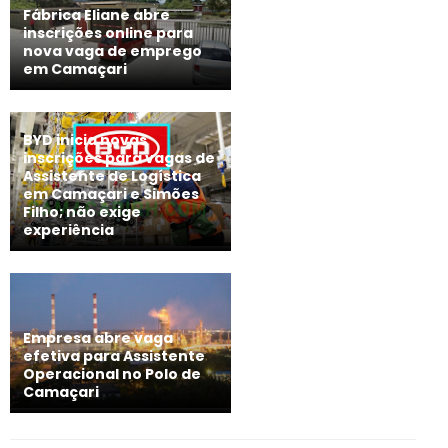
Fábrica Eliane abre
inscrições online para
nova vaga de emprego
em Camaçari
BYD inicia novas
inscrições para vagas de
Assistente de Logística
em Camaçari e Simões
Filho; não exige
experiência
Empresa abre vaga
efetiva para Assistente
Operacional no Polo de
Camaçari