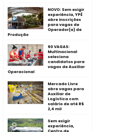
NOVO: Sem exigir
experiência, YPÊ
abre inscrições
para vagas de
Operador(a) de
Produção
90 VAGAS:
Multinacional
seleciona
candidatos para
vagas de Auxiliar
Operacional
Mercado Livre
abre vagas para
Auxiliar de
Logística com
salário de até R$
2,4 mil
Sem exigir
experiência,
Centro de