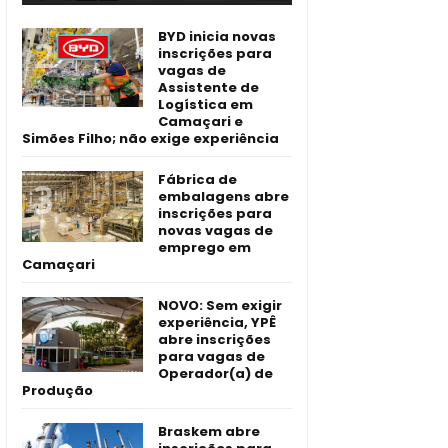
BYD inicia novas
inscrições para
vagas de
Assistente de
Logística em
Camaçari e
Simões Filho; não exige experiência
Fábrica de
embalagens abre
inscrições para
novas vagas de
emprego em
Camaçari
NOVO: Sem exigir
experiência, YPÊ
abre inscrições
para vagas de
Operador(a) de
Produção
Braskem abre