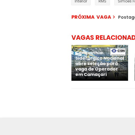
Interior
RMS
Simões F
PRÓXIMA VAGA
Postag
VAGAS RELACIONA
Companhia
Siderúrgica Nacional
abre seleção para
vaga de Operador
em Camaçari