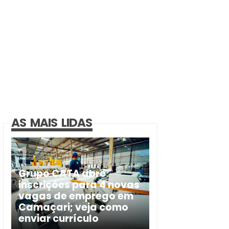
AS MAIS LIDAS
Grupo CATA abre
inscrições para 4 novas
vagas de emprego em
Camaçari; veja como
enviar currículo