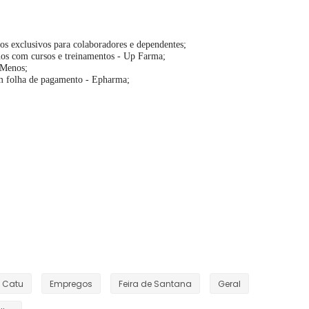
s exclusivos para colaboradores e dependentes;
os com cursos e treinamentos - Up Farma;
 Menos;
m folha de pagamento - Epharma;
Catu
Empregos
Feira de Santana
Geral