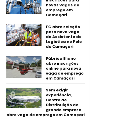
inscrições para
novas vagas de
emprego em
Camaçari
FG abre seleção
para nova vaga
de Assistente de
Logística no Polo
de Camaçari
Fábrica Eliane
abre inscrições
online para nova
vaga de emprego
em Camaçari
Sem exigir
experiência,
Centro de
Distribuição de
grande empresa
abre vaga de emprego em Camaçari