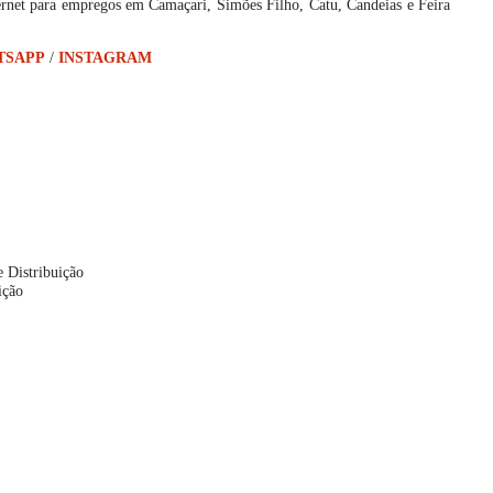
ernet para empregos em Camaçari, Simões Filho, Catu, Candeias e Feira
TSAPP
/
INSTAGRAM
 Distribuição
ição