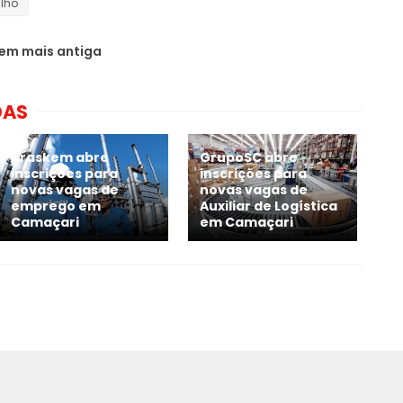
ilho
em mais antiga
DAS
Braskem abre
GrupoSC abre
inscrições para
inscrições para
novas vagas de
novas vagas de
emprego em
Auxiliar de Logística
Camaçari
em Camaçari