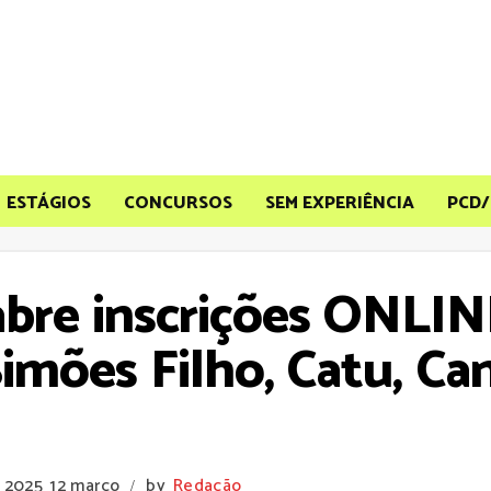
ESTÁGIOS
CONCURSOS
SEM EXPERIÊNCIA
PCD/
bre inscrições ONLIN
imões Filho, Catu, Can
e 2025
12 março
by
Redação
/