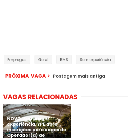
Empregos
Geral
RMS
Sem experiência
PRÓXIMA VAGA
Postagem mais antiga
VAGAS RELACIONADAS
NOVO: Sem exigir
experiência, YPÊ abre
inscrições para vagas de
Operador(a) de