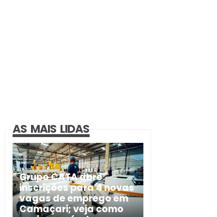
AS MAIS LIDAS
Grupo CATA abre
inscrições para 4 novas
vagas de emprego em
Camaçari; veja como