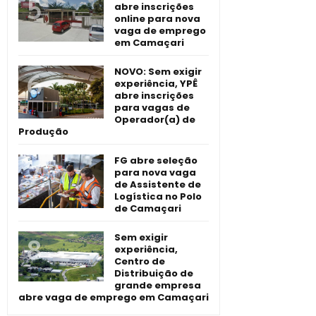
abre inscrições
online para nova
vaga de emprego
em Camaçari
NOVO: Sem exigir
experiência, YPÊ
abre inscrições
para vagas de
Operador(a) de
Produção
FG abre seleção
para nova vaga
de Assistente de
Logística no Polo
de Camaçari
Sem exigir
experiência,
Centro de
Distribuição de
grande empresa
abre vaga de emprego em Camaçari